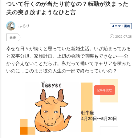
ついて行くのが当たり前なの？転勤が決まった
夫の突き放すようなひと言
ふるり
４コマ・漫画
2022.07.28
夫婦
幸せな日々が続くと思っていた新婚生活。いざ始まってみる
と家事分担、家族計画、上辺の会話で喧嘩もできない──分
かり合えないことだらけ。私だって働いてキャリアを積みた
いのに…このまま彼の人生の一部で終わっていいの？
記事を読む