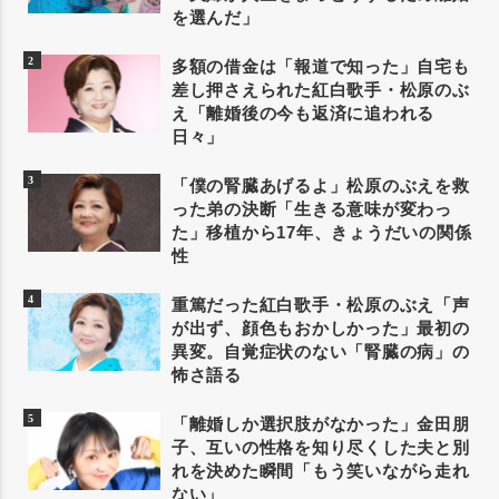
を選んだ」
多額の借金は「報道で知った」自宅も
差し押さえられた紅白歌手・松原のぶ
え「離婚後の今も返済に追われる
日々」
「僕の腎臓あげるよ」松原のぶえを救
った弟の決断「生きる意味が変わっ
た」移植から17年、きょうだいの関係
性
重篤だった紅白歌手・松原のぶえ「声
が出ず、顔色もおかしかった」最初の
異変。自覚症状のない「腎臓の病」の
怖さ語る
「離婚しか選択肢がなかった」金田朋
子、互いの性格を知り尽くした夫と別
れを決めた瞬間「もう笑いながら走れ
ない」