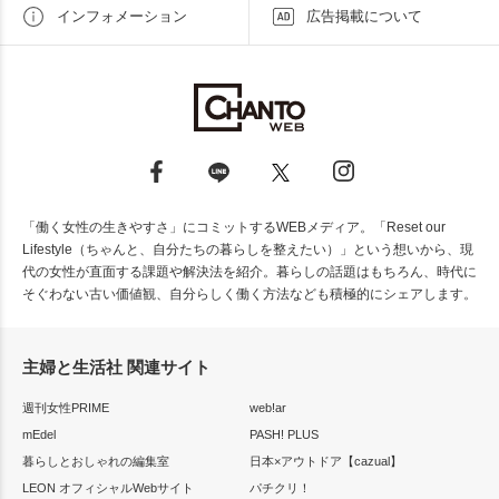
インフォメーション
広告掲載について
「働く女性の生きやすさ」にコミットするWEBメディア。「Reset our
Lifestyle（ちゃんと、自分たちの暮らしを整えたい）」という想いから、現
代の女性が直面する課題や解決法を紹介。暮らしの話題はもちろん、時代に
そぐわない古い価値観、自分らしく働く方法なども積極的にシェアします。
主婦と生活社 関連サイト
週刊女性PRIME
web!ar
mEdel
PASH! PLUS
暮らしとおしゃれの編集室
日本×アウトドア【cazual】
LEON オフィシャルWebサイト
パチクリ！