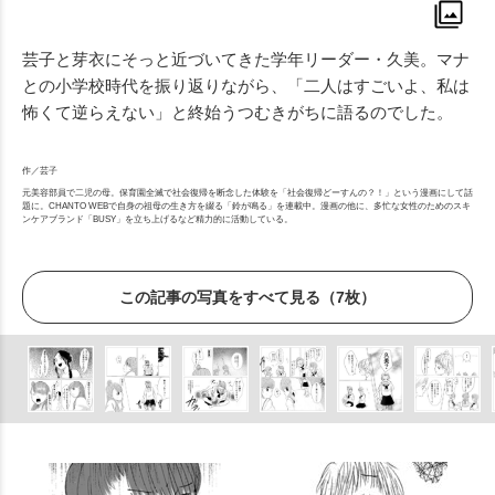
芸子と芽衣にそっと近づいてきた学年リーダー・久美。マナ
との小学校時代を振り返りながら、「二人はすごいよ、私は
怖くて逆らえない」と終始うつむきがちに語るのでした。
作／芸子
元美容部員で二児の母。保育園全滅で社会復帰を断念した体験を「社会復帰どーすんの？！」という漫画にして話
題に。CHANTO WEBで自身の祖母の生き方を綴る「鈴が鳴る」を連載中。漫画の他に、多忙な女性のためのスキ
ンケアブランド「BUSY」を立ち上げるなど精力的に活動している。
この記事の写真をすべて見る（7枚）