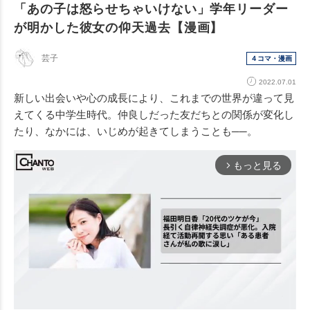
「あの子は怒らせちゃいけない」学年リーダー
が明かした彼女の仰天過去【漫画】
芸子
４コマ・漫画
2022.07.01
新しい出会いや心の成長により、これまでの世界が違って見
えてくる中学生時代。仲良しだった友だちとの関係が変化し
たり、なかには、いじめが起きてしまうことも──。
もっと見る
arrow_forward_ios