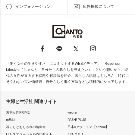
インフォメーション
広告掲載について
「働く女性の生きやすさ」にコミットするWEBメディア。「Reset our
Lifestyle（ちゃんと、自分たちの暮らしを整えたい）」という想いから、現
代の女性が直面する課題や解決法を紹介。暮らしの話題はもちろん、時代に
そぐわない古い価値観、自分らしく働く方法なども積極的にシェアします。
主婦と生活社 関連サイト
週刊女性PRIME
web!ar
mEdel
PASH! PLUS
暮らしとおしゃれの編集室
日本×アウトドア【cazual】
LEON オフィシャルWebサイト
パチクリ！