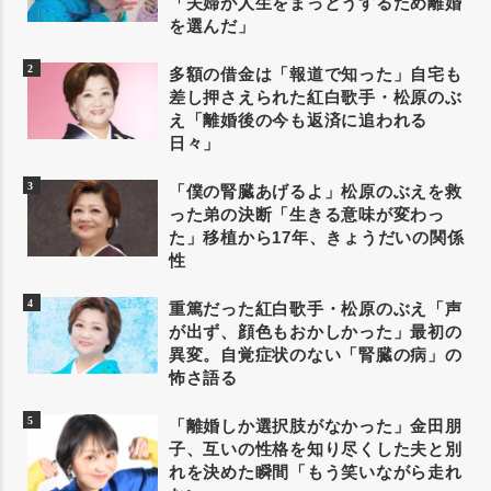
「夫婦が人生をまっとうするため離婚
を選んだ」
多額の借金は「報道で知った」自宅も
差し押さえられた紅白歌手・松原のぶ
え「離婚後の今も返済に追われる
日々」
「僕の腎臓あげるよ」松原のぶえを救
った弟の決断「生きる意味が変わっ
た」移植から17年、きょうだいの関係
性
重篤だった紅白歌手・松原のぶえ「声
が出ず、顔色もおかしかった」最初の
異変。自覚症状のない「腎臓の病」の
怖さ語る
「離婚しか選択肢がなかった」金田朋
子、互いの性格を知り尽くした夫と別
れを決めた瞬間「もう笑いながら走れ