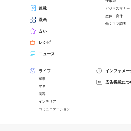
仕事術
連載
ビジネスマナー
産休・育休
漫画
働くママ調査
占い
レシピ
ニュース
ライフ
インフォメー
家事
広告掲載につ
マネー
美容
インテリア
コミュニケーション