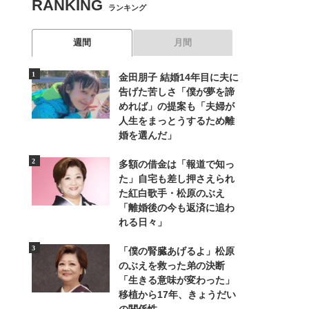
RANKING
ランキング
週間
月間
金田朋子 結婚14年目に夫に
告げた苦しさ「僕が夢を諦
めれば」の提案も「夫婦が
人生をまっとうするため離
婚を選んだ」
多額の借金は「報道で知っ
た」自宅も差し押さえられ
た紅白歌手・松原のぶえ
「離婚後の今も返済に追わ
れる日々」
「僕の腎臓あげるよ」松原
のぶえを救った弟の決断
「生きる意味が変わった」
移植から17年、きょうだい