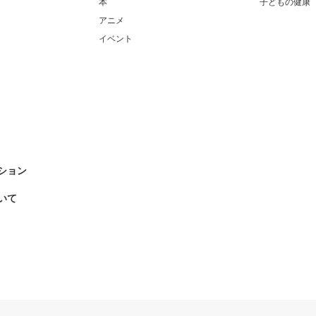
本
子どもの健康
アニメ
イベント
ション
いて