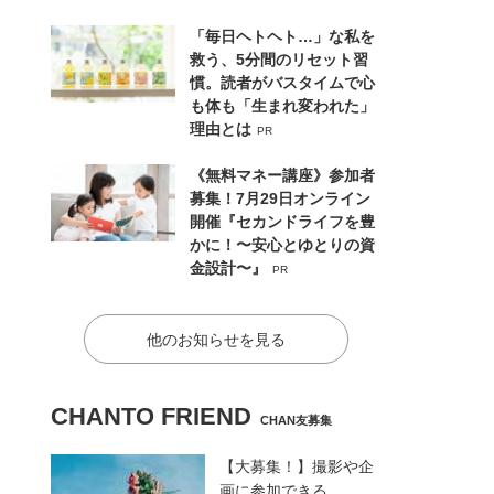
「毎日ヘトヘト…」な私を
救う、5分間のリセット習
慣。読者がバスタイムで心
も体も「生まれ変われた」
理由とは
PR
《無料マネー講座》参加者
募集！7月29日オンライン
開催『セカンドライフを豊
かに！〜安心とゆとりの資
金設計〜』
PR
他のお知らせを見る
CHANTO FRIEND
CHAN友募集
【大募集！】撮影や企
画に参加できる