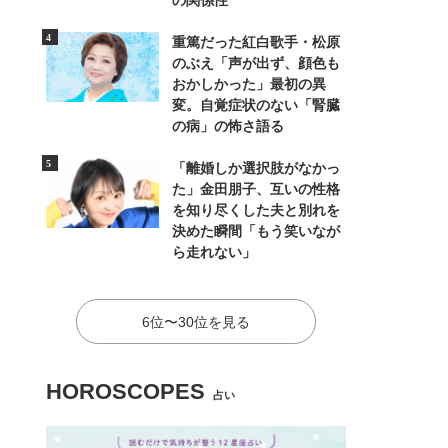
の関係性
重篤だった紅白歌手・松原
のぶえ「声が出ず、顔色も
おかしかった」最初の異
変。自覚症状のない「腎臓
の病」の怖さ語る
「離婚しか選択肢がなかっ
た」金田朋子、互いの性格
を知り尽くした夫と別れを
決めた瞬間「もう笑いなが
ら走れない」
6位〜30位を見る
HOROSCOPES
占い