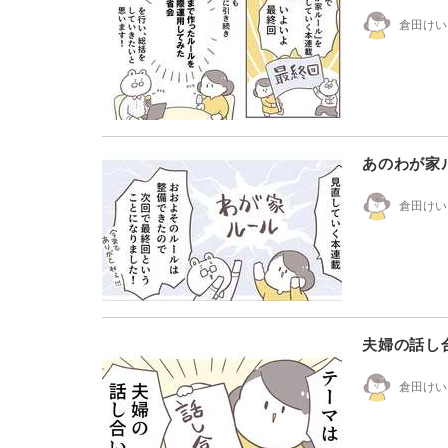
倉田けい
あのわが家
倉田けい
夫婦の話し
倉田けい