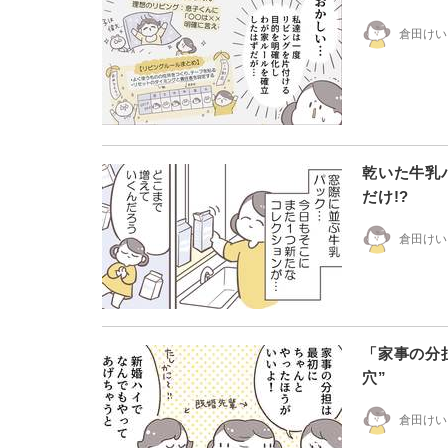
倉田けい
乾いた牛乳
だけ!?
倉田けい
「家事の分
穴”
倉田けい