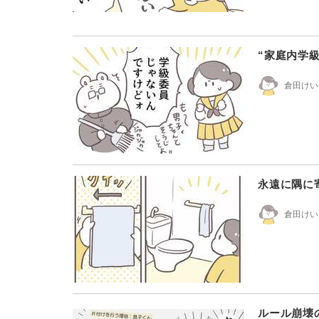
“家庭内学
倉田けい
永遠に隅に
倉田けい
ルール崩壊