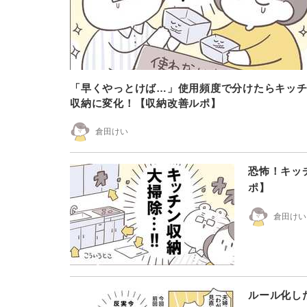
「早くやっとけば…」使用頻度で分けたらキッ
収納に変化！【収納改善ルポ】
倉田けい
恐怖！キッ
ポ】
倉田けい
ルール化し