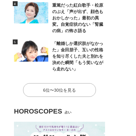
重篤だった紅白歌手・松原
のぶえ「声が出ず、顔色も
おかしかった」最初の異
変。自覚症状のない「腎臓
の病」の怖さ語る
「離婚しか選択肢がなかっ
た」金田朋子、互いの性格
を知り尽くした夫と別れを
決めた瞬間「もう笑いなが
ら走れない」
6位〜30位を見る
HOROSCOPES
占い