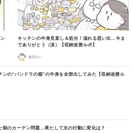
チン
キッチンの中身見直し＆処分！溢れる思い出…今ま
でありがとう（涙）【収納改善ルポ】
倉田けい
チンの“パンドラの箱”の中身を全部出してみた【収納改善ル
た朝のカーテン問題…果たして夫の行動に変化は？