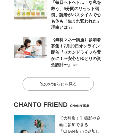
「毎日ヘトヘト…」な私を
救う、5分間のリセット習
慣。読者がバスタイムで心
も体も「生まれ変われた」
理由とは
PR
《無料マネー講座》参加者
募集！7月29日オンライン
開催『セカンドライフを豊
かに！〜安心とゆとりの資
金設計〜』
PR
他のお知らせを見る
CHANTO FRIEND
CHAN友募集
【大募集！】撮影や企
画に参加できる
「CHAN友」に参加し