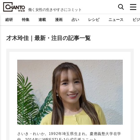
働く女性の生きやすさにコミット
総研
特集
連載
漫画
占い
レシピ
ニュース
ビジ
才木玲佳｜最新・注目の記事一覧
さいき・れいか。1992年埼玉県生まれ。慶應義塾大学在学
中、2014年にWRESTLE-1公式応援ユニット