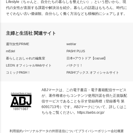
Lifestyle（ちゃんと、自分たちの暮らしを整えたい）」という想いから、現
代の女性が直面する課題や解決法を紹介。暮らしの話題はもちろん、時代に
そぐわない古い価値観、自分らしく働く方法なども積極的にシェアします。
主婦と生活社 関連サイト
週刊女性PRIME
web!ar
mEdel
PASH! PLUS
暮らしとおしゃれの編集室
日本×アウトドア【cazual】
LEON オフィシャルWebサイト
パチクリ！
コミックPASH！
PASH!ブックス オフィシャルサイト
ABJマークは、この電子書店・電子書籍配信サービス
が、著作権者からコンテンツ使用許諾を得た正規版配
信サービスであることを示す登録商標（登録番号 第
6091713号）です。ABJマークについて、詳しくはこ
ちらをご覧ください。
https://aebs.or.jp/
利用規約
パーソナルデータの外部送信について
プライバシーポリシー
会社概要