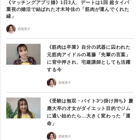
《マッチングアプリ婚》1日3人、デートは1回 超タイパ
重視の婚活で結ばれた才木玲佳の「筋肉が運んでくれた
縁」
西尾英子
《筋肉は卒業》自分の武器に囚われた
元筋肉アイドルの葛藤「先輩の言葉」
に背中押され、宅建講師としても活躍
する今
西尾英子
《受験は無双・バイト3つ掛け持ち》慶
應大卒の才女がダイエット目的でジム
に通い始めたら…大きく変わった「運
命」
西尾英子