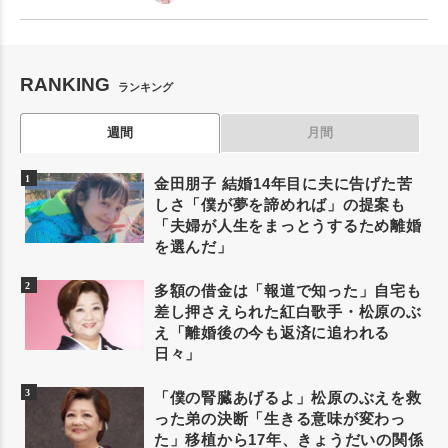
RANKING
ランキング
週間
月間
金田朋子 結婚14年目に夫に告げた苦
しさ「僕が夢を諦めれば」の提案も
「夫婦が人生をまっとうするため離婚
を選んだ」
多額の借金は「報道で知った」自宅も
差し押さえられた紅白歌手・松原のぶ
え「離婚後の今も返済に追われる
日々」
「僕の腎臓あげるよ」松原のぶえを救
った弟の決断「生きる意味が変わっ
た」移植から17年、きょうだいの関係