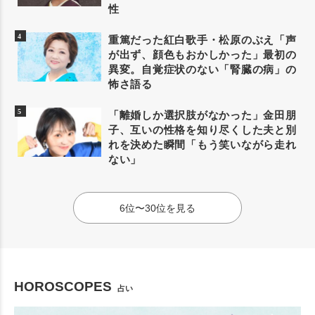
性
重篤だった紅白歌手・松原のぶえ「声
が出ず、顔色もおかしかった」最初の
異変。自覚症状のない「腎臓の病」の
怖さ語る
「離婚しか選択肢がなかった」金田朋
子、互いの性格を知り尽くした夫と別
れを決めた瞬間「もう笑いながら走れ
ない」
6位〜30位を見る
HOROSCOPES
占い