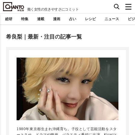
働く女性の生きやすさにコミット
総研
特集
連載
漫画
占い
レシピ
ニュース
ビジ
希良梨｜最新・注目の記事一覧
1980年東京都生まれ沖縄育ち。子役として芸能活動をスタ
ートさせ、ドラマや映画、バラエティ番組に出演。Kirariと