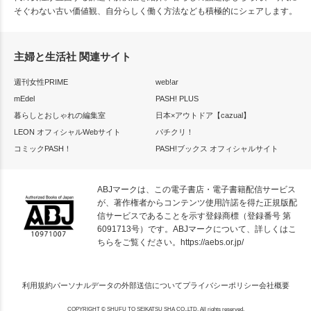
そぐわない古い価値観、自分らしく働く方法なども積極的にシェアします。
主婦と生活社 関連サイト
週刊女性PRIME
web!ar
mEdel
PASH! PLUS
暮らしとおしゃれの編集室
日本×アウトドア【cazual】
LEON オフィシャルWebサイト
パチクリ！
コミックPASH！
PASH!ブックス オフィシャルサイト
ABJマークは、この電子書店・電子書籍配信サービス
が、著作権者からコンテンツ使用許諾を得た正規版配
信サービスであることを示す登録商標（登録番号 第
6091713号）です。ABJマークについて、詳しくはこ
ちらをご覧ください。
https://aebs.or.jp/
利用規約
パーソナルデータの外部送信について
プライバシーポリシー
会社概要
COPYRIGHT © SHUFU TO SEIKATSU SHA CO.,LTD. All rights reserved.