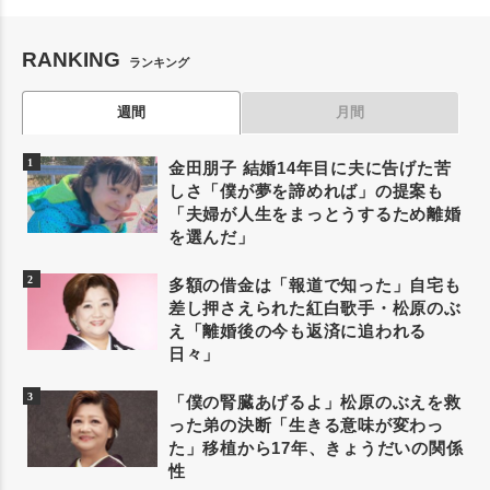
RANKING
ランキング
週間
月間
金田朋子 結婚14年目に夫に告げた苦
しさ「僕が夢を諦めれば」の提案も
「夫婦が人生をまっとうするため離婚
を選んだ」
多額の借金は「報道で知った」自宅も
差し押さえられた紅白歌手・松原のぶ
え「離婚後の今も返済に追われる
日々」
「僕の腎臓あげるよ」松原のぶえを救
った弟の決断「生きる意味が変わっ
た」移植から17年、きょうだいの関係
性