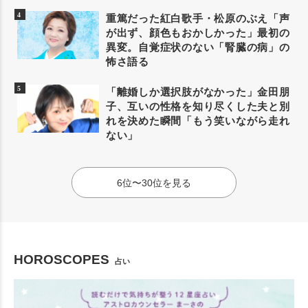
重篤だった紅白歌手・松原のぶえ「声
が出ず、顔色もおかしかった」最初の
異変。自覚症状のない「腎臓の病」の
怖さ語る
「離婚しか選択肢がなかった」金田朋
子、互いの性格を知り尽くした夫と別
れを決めた瞬間「もう笑いながら走れ
ない」
6位〜30位を見る
HOROSCOPES
占い