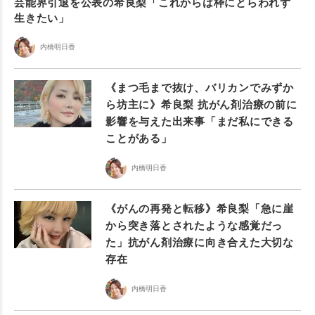
芸能界引退を公表の希良梨「これからは枠にとらわれず
生きたい」
内橋明日香
《まつ毛まで抜け、バリカンでみずか
ら坊主に》希良梨 抗がん剤治療の前に
影響を与えた出来事「まだ私にできる
ことがある」
内橋明日香
《がんの再発と転移》希良梨「急に崖
から突き落とされたような感覚だっ
た」抗がん剤治療に向き合えた大切な
存在
内橋明日香