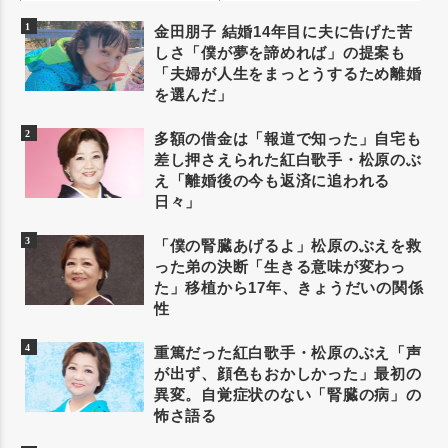
金田朋子 結婚14年目に夫に告げた苦
しさ「僕が夢を諦めれば」の提案も
「夫婦が人生をまっとうするため離婚
を選んだ」
多額の借金は「報道で知った」自宅も
差し押さえられた紅白歌手・松原のぶ
え「離婚後の今も返済に追われる
日々」
「僕の腎臓あげるよ」松原のぶえを救
った弟の決断「生きる意味が変わっ
た」移植から17年、きょうだいの関係
性
重篤だった紅白歌手・松原のぶえ「声
が出ず、顔色もおかしかった」最初の
異変。自覚症状のない「腎臓の病」の
怖さ語る