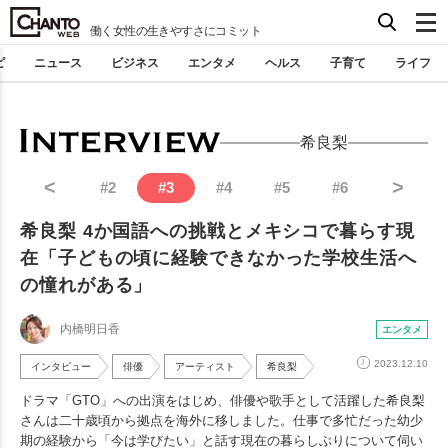
働く女性の生きやすさにコミット
ピ
ニュース
ビジネス
エンタメ
ヘルス
子育て
ライフ
希良梨
<
>
#
2
#
3
#
4
#
5
#
6
希良梨 4か国語への挑戦とメキシコで暮らす現
在「子どもの頃に経験できなかった学校生活へ
の憧れがある」
内橋明日香
エンタメ
2023.12.10
インタビュー
俳優
アーティスト
希良梨
ドラマ「GTO」への出演をはじめ、俳優や歌手として活躍した希良梨
さんは二十歳頃から拠点を海外に移しました。仕事で多忙だった幼少
期の経験から「今は学びたい」と話す現在の暮らしぶりについて伺い