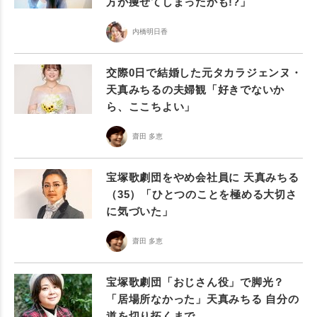
方が痩せてしまったかも!?」
内橋明日香
交際0日で結婚した元タカラジェンヌ・
天真みちるの夫婦観「好きでないか
ら、ここちよい」
齋田 多恵
宝塚歌劇団をやめ会社員に 天真みちる
（35）「ひとつのことを極める大切さ
に気づいた」
齋田 多恵
宝塚歌劇団「おじさん役」で脚光？
「居場所なかった」天真みちる 自分の
道を切り拓くまで