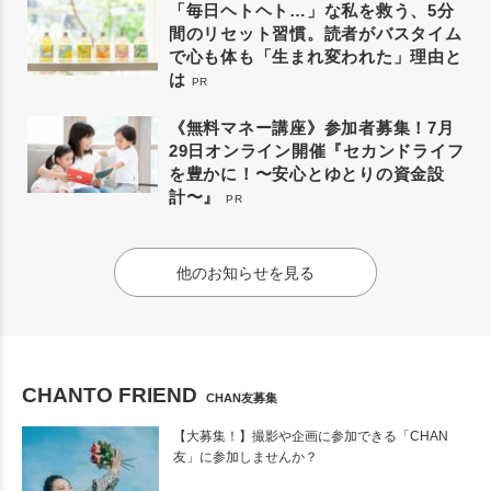
「毎日ヘトヘト…」な私を救う、5分
間のリセット習慣。読者がバスタイム
で心も体も「生まれ変われた」理由と
は
PR
《無料マネー講座》参加者募集！7月
29日オンライン開催『セカンドライフ
を豊かに！〜安心とゆとりの資金設
計〜』
PR
他のお知らせを見る
CHANTO FRIEND
CHAN友募集
【大募集！】撮影や企画に参加できる「CHAN
友」に参加しませんか？