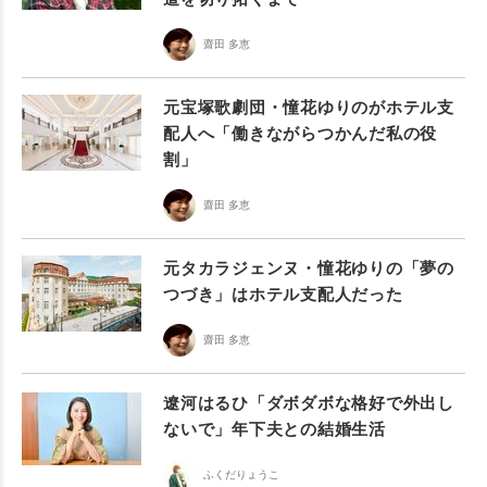
齋田 多恵
元宝塚歌劇団・憧花ゆりのがホテル支
配人へ「働きながらつかんだ私の役
割」
齋田 多恵
元タカラジェンヌ・憧花ゆりの「夢の
つづき」はホテル支配人だった
齋田 多恵
遼河はるひ「ダボダボな格好で外出し
ないで」年下夫との結婚生活
ふくだりょうこ