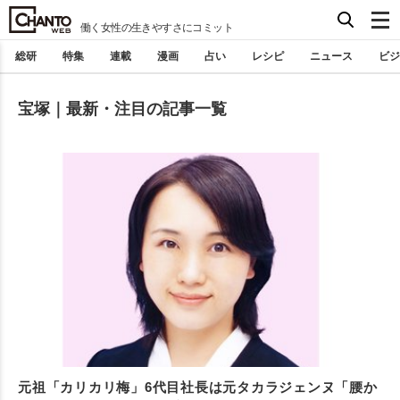
働く女性の生きやすさにコミット
総研
特集
連載
漫画
占い
レシピ
ニュース
ビジ
宝塚｜最新・注目の記事一覧
元祖「カリカリ梅」6代目社長は元タカラジェンヌ「腰か