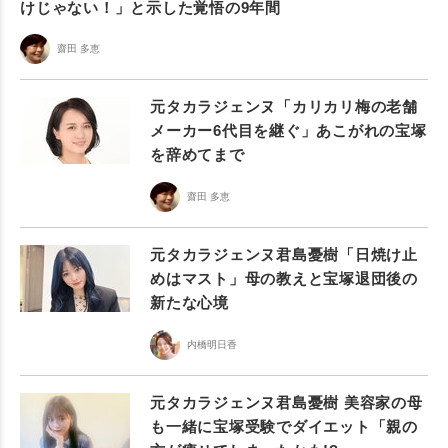
けじゃない！」と示した覚悟の9年間
齋田 多恵
元タカラジェンヌ「カリカリ梅の老舗
メーカー6代目を継ぐ」あこがれの宝塚
を辞めてまで
齋田 多恵
元タカラジェンヌ君島憂樹「日焼け止
めはマスト」母の教えと宝塚退団後の
新たな心境
内橋明日香
元タカラジェンヌ君島憂樹 美容家の母
も一緒に宝塚受験でダイエット「親の