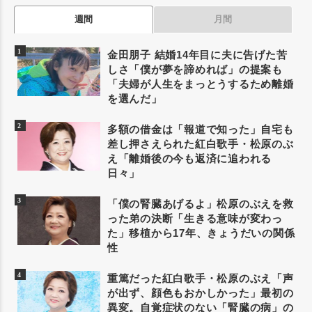
週間
月間
金田朋子 結婚14年目に夫に告げた苦
しさ「僕が夢を諦めれば」の提案も
「夫婦が人生をまっとうするため離婚
を選んだ」
多額の借金は「報道で知った」自宅も
差し押さえられた紅白歌手・松原のぶ
え「離婚後の今も返済に追われる
日々」
「僕の腎臓あげるよ」松原のぶえを救
った弟の決断「生きる意味が変わっ
た」移植から17年、きょうだいの関係
性
重篤だった紅白歌手・松原のぶえ「声
が出ず、顔色もおかしかった」最初の
異変。自覚症状のない「腎臓の病」の