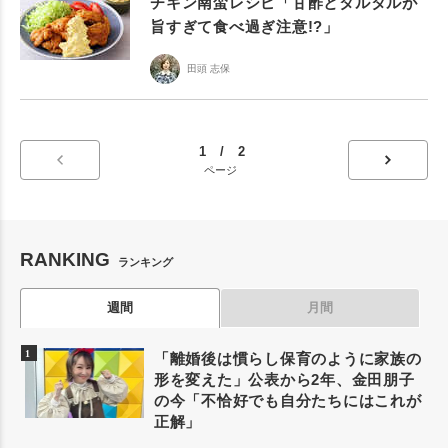
チキン南蛮レシピ「甘酢とタルタルが
旨すぎて食べ過ぎ注意!?」
田頭 志保
1 / 2
ページ
RANKING
ランキング
週間
月間
「離婚後は慣らし保育のように家族の
形を変えた」公表から2年、金田朋子
の今「不恰好でも自分たちにはこれが
正解」