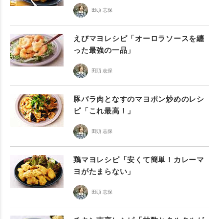
田頭 志保
えびマヨレシピ「オーロラソースを纏
った最強の一品」
田頭 志保
豚バラ肉となすのマヨポン炒めのレシ
ピ「これ最高！」
田頭 志保
鶏マヨレシピ「安くて簡単！カレーマ
ヨがたまらない」
田頭 志保