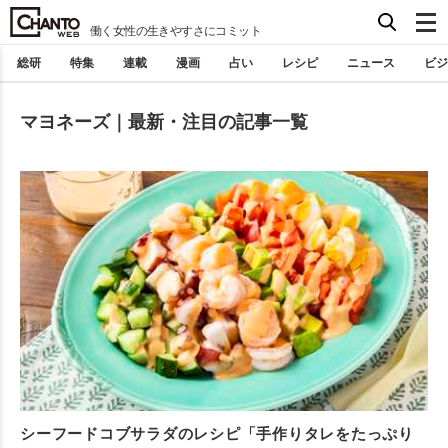
働く女性の生きやすさにコミット
総研
特集
連載
漫画
占い
レシピ
ニュース
ビジ
マヨネーズ｜最新・注目の記事一覧
シーフードコブサラダのレシピ「手作りタレをたっぷり