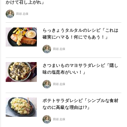
かけて召し上がれ」
田頭 志保
らっきょうタルタルのレシピ「これは
確実にハマる！何にでもあう！」
田頭 志保
さつまいものマヨサラダレシピ「隠し
味の塩昆布がいい！」
田頭 志保
ポテトサラダレシピ「シンプルな食材
なのに高級な理由は!?」
田頭 志保