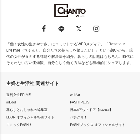
「働く女性の生きやすさ」にコミットするWEBメディア。「Reset our
Lifestyle（ちゃんと、自分たちの暮らしを整えたい）」という想いから、現
代の女性が直面する課題や解決法を紹介。暮らしの話題はもちろん、時代に
そぐわない古い価値観、自分らしく働く方法なども積極的にシェアします。
主婦と生活社 関連サイト
週刊女性PRIME
web!ar
mEdel
PASH! PLUS
暮らしとおしゃれの編集室
日本×アウトドア【cazual】
LEON オフィシャルWebサイト
パチクリ！
コミックPASH！
PASH!ブックス オフィシャルサイト