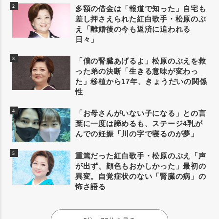
多額の借金は「報道で知った」自宅も
差し押さえられた紅白歌手・松原のぶ
え「離婚後の今も返済に追われる
日々」
「僕の腎臓あげるよ」松原のぶえを救
った弟の決断「生きる意味が変わっ
た」移植から17年、きょうだいの関係
性
「お母さんがいない子になる」との言
葉に一度は諦めるも、ステージ4乳が
んでの妊娠「川の字で寝るのが夢」
重篤だった紅白歌手・松原のぶえ「声
が出ず、顔色もおかしかった」最初の
異変。自覚症状のない「腎臓の病」の
怖さ語る