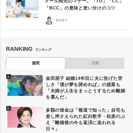
メール宛先のマナー。「TO」「CC」
「BCC」の意味と使い分けのコツ
直井章子
RANKING
ランキング
週間
月間
金田朋子 結婚14年目に夫に告げた苦
しさ「僕が夢を諦めれば」の提案も
「夫婦が人生をまっとうするため離婚
を選んだ」
多額の借金は「報道で知った」自宅も
差し押さえられた紅白歌手・松原のぶ
え「離婚後の今も返済に追われる
日々」