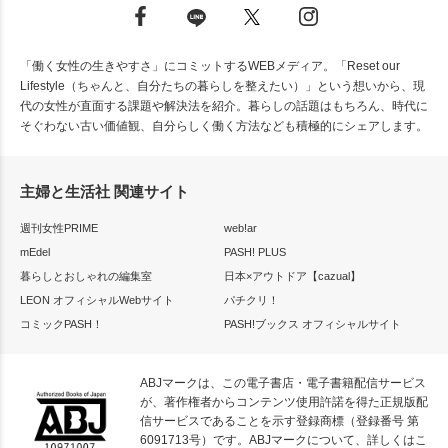
「働く女性の生きやすさ」にコミットするWEBメディア。「Reset our
Lifestyle（ちゃんと、自分たちの暮らしを整えたい）」という想いから、現
代の女性が直面する課題や解決法を紹介。暮らしの話題はもちろん、時代に
そぐわない古い価値観、自分らしく働く方法なども積極的にシェアします。
主婦と生活社 関連サイト
週刊女性PRIME
web!ar
mEdel
PASH! PLUS
暮らしとおしゃれの編集室
日本×アウトドア【cazual】
LEON オフィシャルWebサイト
パチクリ！
コミックPASH！
PASH!ブックス オフィシャルサイト
ABJマークは、この電子書店・電子書籍配信サービス
が、著作権者からコンテンツ使用許諾を得た正規版配
信サービスであることを示す登録商標（登録番号 第
6091713号）です。ABJマークについて、詳しくはこ