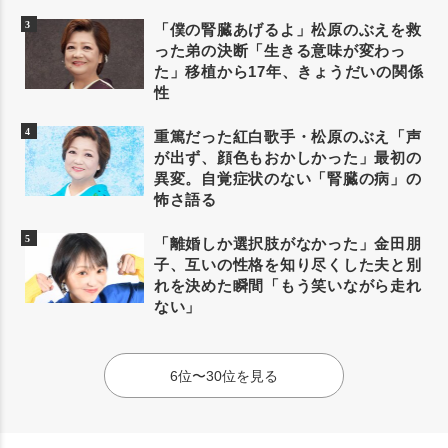
「僕の腎臓あげるよ」松原のぶえを救
った弟の決断「生きる意味が変わっ
た」移植から17年、きょうだいの関係
性
重篤だった紅白歌手・松原のぶえ「声
が出ず、顔色もおかしかった」最初の
異変。自覚症状のない「腎臓の病」の
怖さ語る
「離婚しか選択肢がなかった」金田朋
子、互いの性格を知り尽くした夫と別
れを決めた瞬間「もう笑いながら走れ
ない」
6位〜30位を見る