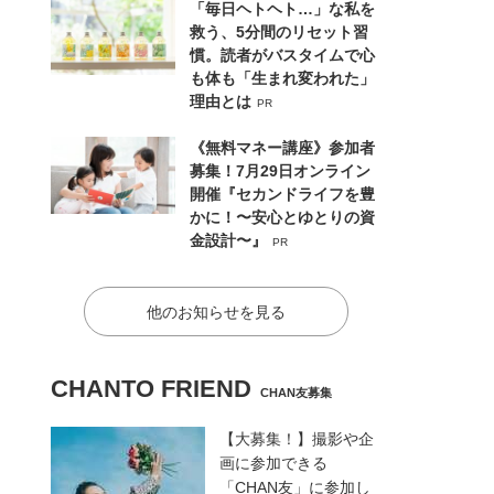
「毎日ヘトヘト…」な私を
救う、5分間のリセット習
慣。読者がバスタイムで心
も体も「生まれ変われた」
理由とは
PR
《無料マネー講座》参加者
募集！7月29日オンライン
開催『セカンドライフを豊
かに！〜安心とゆとりの資
金設計〜』
PR
他のお知らせを見る
CHANTO FRIEND
CHAN友募集
【大募集！】撮影や企
画に参加できる
「CHAN友」に参加し