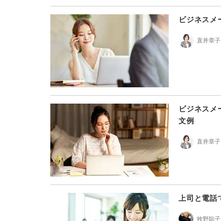
ビジネスメ
直井章子
ビジネスメ
文例
直井章子
上司と電話
牧野聡子