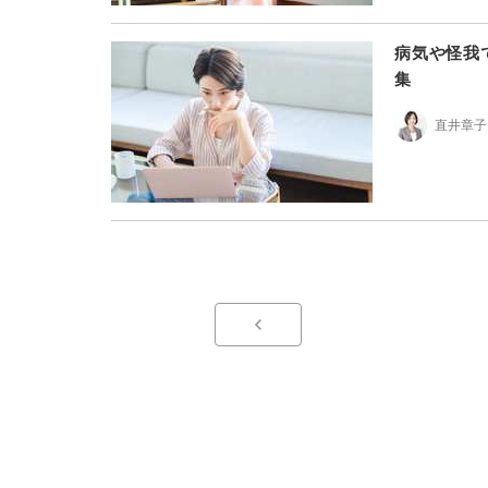
病気や怪我
集
直井章子