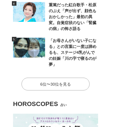
重篤だった紅白歌手・松原
のぶえ「声が出ず、顔色も
おかしかった」最初の異
変。自覚症状のない「腎臓
の病」の怖さ語る
「お母さんがいない子にな
る」との言葉に一度は諦め
るも、ステージ4乳がんで
の妊娠「川の字で寝るのが
夢」
6位〜30位を見る
HOROSCOPES
占い