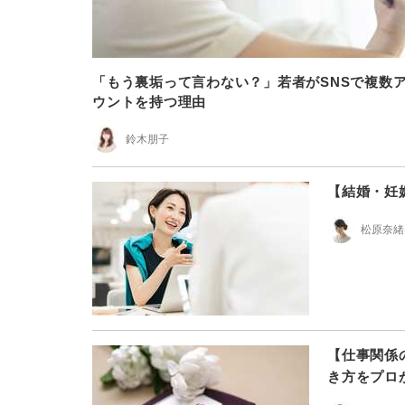
「もう裏垢って言わない？」若者がSNSで複数
ウントを持つ理由
鈴木朋子
【結婚・妊
松原奈緒
【仕事関係
き方をプロ