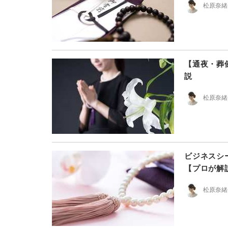
松原奈緒
【通夜・葬
説
松原奈緒
ビジネスシ
【プロが解
松原奈緒