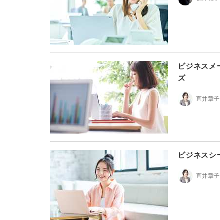
ビジネスメ
ズ
直井章子
ビジネスシ
直井章子