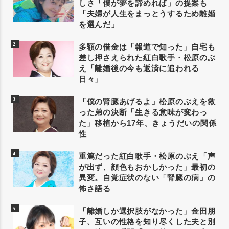
しさ「僕が夢を諦めれば」の提案も
「夫婦が人生をまっとうするため離婚
を選んだ」
多額の借金は「報道で知った」自宅も
差し押さえられた紅白歌手・松原のぶ
え「離婚後の今も返済に追われる
日々」
「僕の腎臓あげるよ」松原のぶえを救
った弟の決断「生きる意味が変わっ
た」移植から17年、きょうだいの関係
性
重篤だった紅白歌手・松原のぶえ「声
が出ず、顔色もおかしかった」最初の
異変。自覚症状のない「腎臓の病」の
怖さ語る
「離婚しか選択肢がなかった」金田朋
子、互いの性格を知り尽くした夫と別