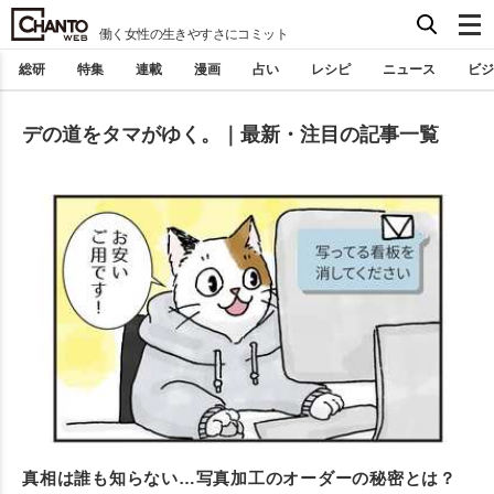
働く女性の生きやすさにコミット
総研
特集
連載
漫画
占い
レシピ
ニュース
ビジ
デの道をタマがゆく。｜最新・注目の記事一覧
真相は誰も知らない…写真加工のオーダーの秘密とは？