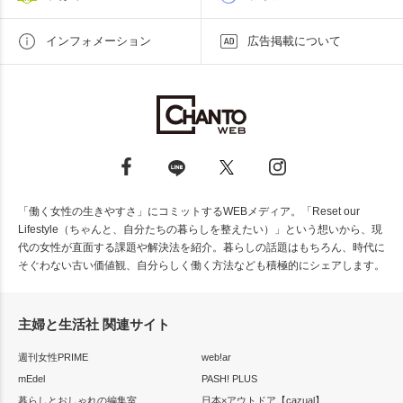
インフォメーション
広告掲載について
「働く女性の生きやすさ」にコミットするWEBメディア。「Reset our
Lifestyle（ちゃんと、自分たちの暮らしを整えたい）」という想いから、現
代の女性が直面する課題や解決法を紹介。暮らしの話題はもちろん、時代に
そぐわない古い価値観、自分らしく働く方法なども積極的にシェアします。
主婦と生活社 関連サイト
週刊女性PRIME
web!ar
mEdel
PASH! PLUS
暮らしとおしゃれの編集室
日本×アウトドア【cazual】