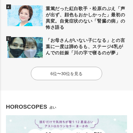
重篤だった紅白歌手・松原のぶえ「声
が出ず、顔色もおかしかった」最初の
異変。自覚症状のない「腎臓の病」の
怖さ語る
「お母さんがいない子になる」との言
葉に一度は諦めるも、ステージ4乳が
んでの妊娠「川の字で寝るのが夢」
6位〜30位を見る
HOROSCOPES
占い