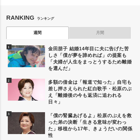
RANKING
ランキング
週間
月間
金田朋子 結婚14年目に夫に告げた苦
しさ「僕が夢を諦めれば」の提案も
「夫婦が人生をまっとうするため離婚
を選んだ」
多額の借金は「報道で知った」自宅も
差し押さえられた紅白歌手・松原のぶ
え「離婚後の今も返済に追われる
日々」
「僕の腎臓あげるよ」松原のぶえを救
った弟の決断「生きる意味が変わっ
た」移植から17年、きょうだいの関係
性