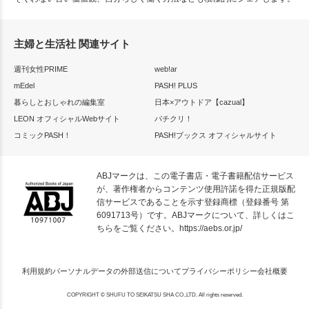
主婦と生活社 関連サイト
週刊女性PRIME
web!ar
mEdel
PASH! PLUS
暮らしとおしゃれの編集室
日本×アウトドア【cazual】
LEON オフィシャルWebサイト
パチクリ！
コミックPASH！
PASH!ブックス オフィシャルサイト
ABJマークは、この電子書店・電子書籍配信サービス
が、著作権者からコンテンツ使用許諾を得た正規版配
信サービスであることを示す登録商標（登録番号 第
6091713号）です。ABJマークについて、詳しくはこ
ちらをご覧ください。
https://aebs.or.jp/
利用規約
パーソナルデータの外部送信について
プライバシーポリシー
会社概要
COPYRIGHT © SHUFU TO SEIKATSU SHA CO.,LTD. All rights reserved.