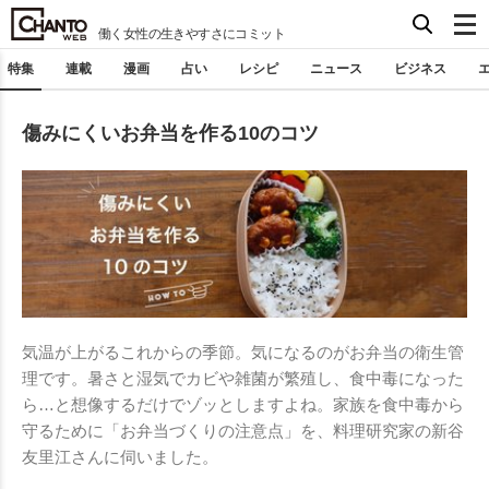
働く女性の生きやすさにコミット
特集
連載
漫画
占い
レシピ
ニュース
ビジネス
傷みにくいお弁当を作る10のコツ
気温が上がるこれからの季節。気になるのがお弁当の衛生管
理です。暑さと湿気でカビや雑菌が繁殖し、食中毒になった
ら…と想像するだけでゾッとしますよね。家族を食中毒から
守るために「お弁当づくりの注意点」を、料理研究家の新谷
友里江さんに伺いました。