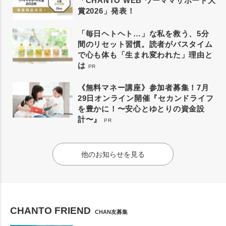
「CHANTO WEB ワーママサポート大
賞2026」発表！
「毎日ヘトヘト…」な私を救う、5分
間のリセット習慣。読者がバスタイム
で心も体も「生まれ変われた」理由と
は
PR
《無料マネー講座》参加者募集！7月
29日オンライン開催『セカンドライフ
を豊かに！〜安心とゆとりの資金設
計〜』
PR
他のお知らせを見る
CHANTO FRIEND
CHAN友募集