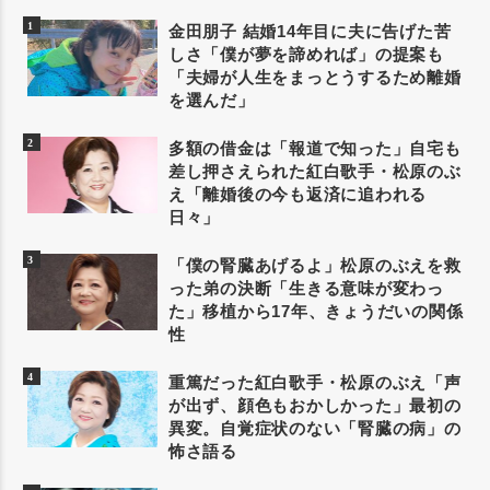
金田朋子 結婚14年目に夫に告げた苦
しさ「僕が夢を諦めれば」の提案も
「夫婦が人生をまっとうするため離婚
を選んだ」
多額の借金は「報道で知った」自宅も
差し押さえられた紅白歌手・松原のぶ
え「離婚後の今も返済に追われる
日々」
「僕の腎臓あげるよ」松原のぶえを救
った弟の決断「生きる意味が変わっ
た」移植から17年、きょうだいの関係
性
重篤だった紅白歌手・松原のぶえ「声
が出ず、顔色もおかしかった」最初の
異変。自覚症状のない「腎臓の病」の
怖さ語る