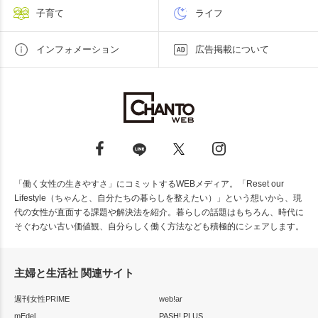
子育て
ライフ
インフォメーション
広告掲載について
「働く女性の生きやすさ」にコミットするWEBメディア。「Reset our
Lifestyle（ちゃんと、自分たちの暮らしを整えたい）」という想いから、現
代の女性が直面する課題や解決法を紹介。暮らしの話題はもちろん、時代に
そぐわない古い価値観、自分らしく働く方法なども積極的にシェアします。
主婦と生活社 関連サイト
週刊女性PRIME
web!ar
mEdel
PASH! PLUS