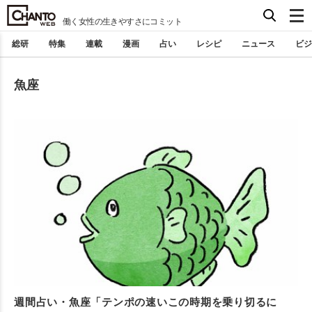
働く女性の生きやすさにコミット
総研
特集
連載
漫画
占い
レシピ
ニュース
ビジ
魚座
週間占い・魚座「テンポの速いこの時期を乗り切るに