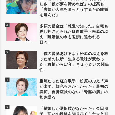
しさ「僕が夢を諦めれば」の提案も
「夫婦が人生をまっとうするため離婚
を選んだ」
多額の借金は「報道で知った」自宅も
差し押さえられた紅白歌手・松原のぶ
え「離婚後の今も返済に追われる
日々」
「僕の腎臓あげるよ」松原のぶえを救
った弟の決断「生きる意味が変わっ
た」移植から17年、きょうだいの関係
性
重篤だった紅白歌手・松原のぶえ「声
が出ず、顔色もおかしかった」最初の
異変。自覚症状のない「腎臓の病」の
怖さ語る
「離婚しか選択肢がなかった」金田朋
子、互いの性格を知り尽くした夫と別