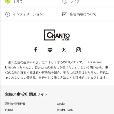
子育て
ライフ
インフォメーション
広告掲載について
「働く女性の生きやすさ」にコミットするWEBメディア。「Reset our
Lifestyle（ちゃんと、自分たちの暮らしを整えたい）」という想いから、現
代の女性が直面する課題や解決法を紹介。暮らしの話題はもちろん、時代に
そぐわない古い価値観、自分らしく働く方法なども積極的にシェアします。
主婦と生活社 関連サイト
週刊女性PRIME
web!ar
mEdel
PASH! PLUS