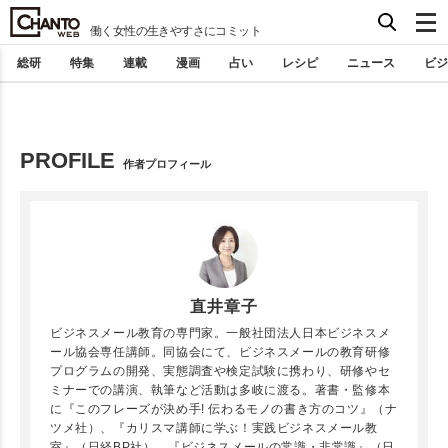
働く女性の生きやすさにコミット
総研
特集
連載
漫画
占い
レシピ
ニュース
ビジ
PROFILE
作者プロフィール
直井章子
ビジネスメール教育の専門家。一般社団法人日本ビジネスメ
ール協会専任講師。同協会にて、ビジネスメールの教育研修
プログラムの開発、実態調査や検定試験に携わり、研修やセ
ミナーでの講演、執筆など活動は多岐に渡る。著書・監修本
に『このフレーズが決め手! 伝わるモノの書き方のコツ』（ナ
ツメ社）、『カリスマ講師に学ぶ！実践ビジネスメール教
室』（日経BP社）、『ビジネスメールの常識・非常識』（日