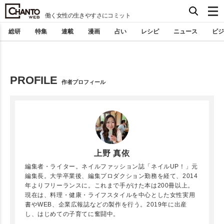
働く女性の生きやすさにコミット
総研
特集
連載
漫画
占い
レシピ
ニュース
ビジ
PROFILE
作者プロフィール
上野 真依
編集者・ライター。ネイルファッション誌「ネイルUP！」元
編集長。大学卒業後、編集プロダクション勤務を経て、2014
年よりフリーランスに。これまで手がけた本は200冊以上。
現在は、料理・健康・ライフスタイルを中心とした女性実用
書やWEB、企業広報誌などの製作を行う。2019年に出産
し、はじめての子育てに奮闘中。