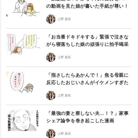
の動画を見た娘が書いた手紙が尊い！
上野 真依
「お当番ドキドキする」緊張で泣きな
がら寝落ちした娘の頑張りに拍手喝采
上野 真依
「指さしたらあかんで！」焦る母親に
反応したおじいさんがイケメンすぎた
上野 真依
「最強の妻と察しない夫…！？」家事
シェア論争を巻き起こした漫画
上野 真依