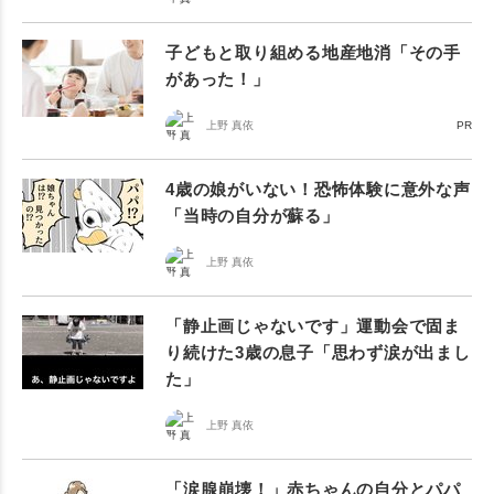
子どもと取り組める地産地消「その手
があった！」
上野 真依
PR
4歳の娘がいない！恐怖体験に意外な声
「当時の自分が蘇る」
上野 真依
「静止画じゃないです」運動会で固ま
り続けた3歳の息子「思わず涙が出まし
た」
上野 真依
「涙腺崩壊！」赤ちゃんの自分とパパ