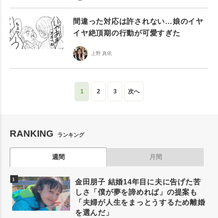
間違った対応は許されない…娘のイヤ
イヤ絶頂期の行動が可愛すぎた
上野 真依
1
2
3
次へ
RANKING
ランキング
週間
月間
金田朋子 結婚14年目に夫に告げた苦
しさ「僕が夢を諦めれば」の提案も
「夫婦が人生をまっとうするため離婚
を選んだ」