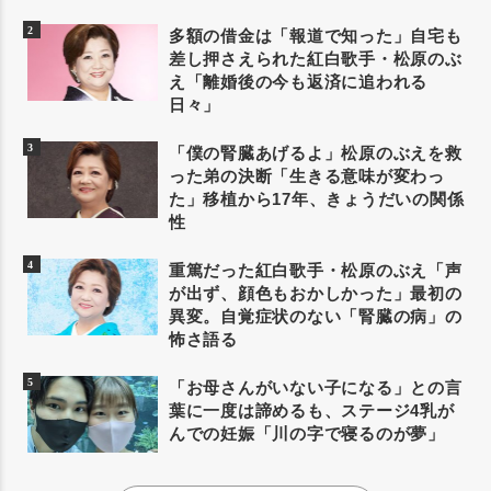
多額の借金は「報道で知った」自宅も
差し押さえられた紅白歌手・松原のぶ
え「離婚後の今も返済に追われる
日々」
「僕の腎臓あげるよ」松原のぶえを救
った弟の決断「生きる意味が変わっ
た」移植から17年、きょうだいの関係
性
重篤だった紅白歌手・松原のぶえ「声
が出ず、顔色もおかしかった」最初の
異変。自覚症状のない「腎臓の病」の
怖さ語る
「お母さんがいない子になる」との言
葉に一度は諦めるも、ステージ4乳が
んでの妊娠「川の字で寝るのが夢」