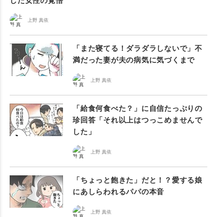
した女性の覚悟
上野 真依
「また寝てる！ダラダラしないで」不
満だった妻が夫の病気に気づくまで
上野 真依
「給食何食べた？」に自信たっぷりの
珍回答「それ以上はつっこめませんで
した」
上野 真依
「ちょっと飽きた」だと！？愛する娘
にあしらわれるパパの本音
上野 真依