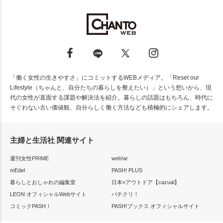
「働く女性の生きやすさ」にコミットするWEBメディア。「Reset our
Lifestyle（ちゃんと、自分たちの暮らしを整えたい）」という想いから、現
代の女性が直面する課題や解決法を紹介。暮らしの話題はもちろん、時代に
そぐわない古い価値観、自分らしく働く方法なども積極的にシェアします。
主婦と生活社 関連サイト
週刊女性PRIME
web!ar
mEdel
PASH! PLUS
暮らしとおしゃれの編集室
日本×アウトドア【cazual】
LEON オフィシャルWebサイト
パチクリ！
コミックPASH！
PASH!ブックス オフィシャルサイト