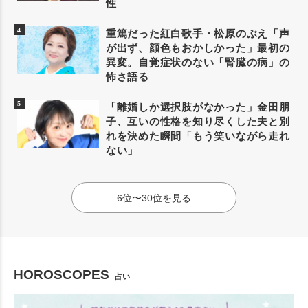
性
重篤だった紅白歌手・松原のぶえ「声
が出ず、顔色もおかしかった」最初の
異変。自覚症状のない「腎臓の病」の
怖さ語る
「離婚しか選択肢がなかった」金田朋
子、互いの性格を知り尽くした夫と別
れを決めた瞬間「もう笑いながら走れ
ない」
6位〜30位を見る
HOROSCOPES
占い