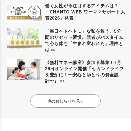
働く女性が今注目するアイテムは？
「CHANTO WEB ワーママサポート大
賞2026」発表！
「毎日ヘトヘト…」な私を救う、5分
間のリセット習慣。読者がバスタイム
で心も体も「生まれ変われた」理由と
は
PR
《無料マネー講座》参加者募集！7月
29日オンライン開催『セカンドライフ
を豊かに！〜安心とゆとりの資金設
計〜』
PR
他のお知らせを見る