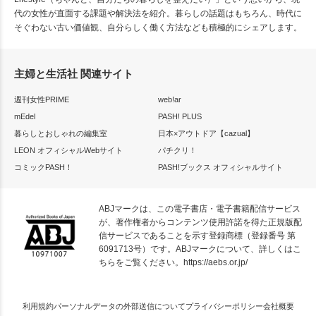
代の女性が直面する課題や解決法を紹介。暮らしの話題はもちろん、時代に
そぐわない古い価値観、自分らしく働く方法なども積極的にシェアします。
主婦と生活社 関連サイト
週刊女性PRIME
web!ar
mEdel
PASH! PLUS
暮らしとおしゃれの編集室
日本×アウトドア【cazual】
LEON オフィシャルWebサイト
パチクリ！
コミックPASH！
PASH!ブックス オフィシャルサイト
ABJマークは、この電子書店・電子書籍配信サービス
が、著作権者からコンテンツ使用許諾を得た正規版配
信サービスであることを示す登録商標（登録番号 第
6091713号）です。ABJマークについて、詳しくはこ
ちらをご覧ください。
https://aebs.or.jp/
利用規約
パーソナルデータの外部送信について
プライバシーポリシー
会社概要