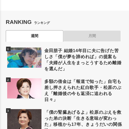
RANKING
ランキング
週間
月間
金田朋子 結婚14年目に夫に告げた苦
しさ「僕が夢を諦めれば」の提案も
「夫婦が人生をまっとうするため離婚
を選んだ」
多額の借金は「報道で知った」自宅も
差し押さえられた紅白歌手・松原のぶ
え「離婚後の今も返済に追われる
日々」
「僕の腎臓あげるよ」松原のぶえを救
った弟の決断「生きる意味が変わっ
た」移植から17年、きょうだいの関係