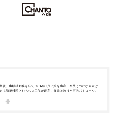
業後、出版社勤務を経て2016年1月に娘を出産。産後うつになりかけ
える簡単料理とおもちゃ工作が得意。趣味は旅行と百均パトロール。