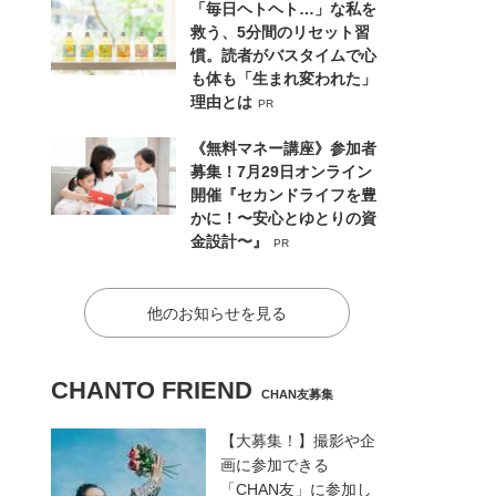
「毎日ヘトヘト…」な私を
救う、5分間のリセット習
慣。読者がバスタイムで心
も体も「生まれ変われた」
理由とは
PR
《無料マネー講座》参加者
募集！7月29日オンライン
開催『セカンドライフを豊
かに！〜安心とゆとりの資
金設計〜』
PR
他のお知らせを見る
CHANTO FRIEND
CHAN友募集
【大募集！】撮影や企
画に参加できる
「CHAN友」に参加し