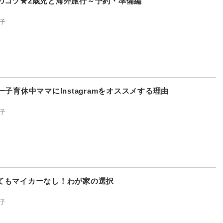
のコツ★2歳児と海外旅行～予約・準備編
子
一子育休中ママにInstagramをオススメする理由
子
てもマイカーなし！わが家の選択
子