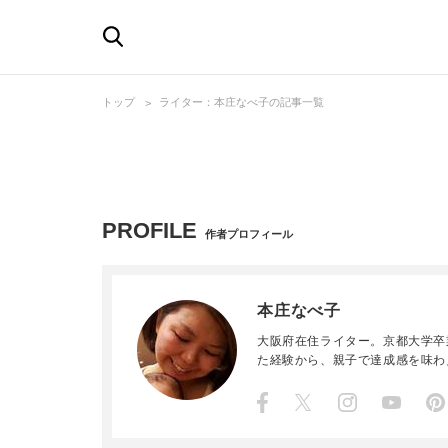
トップ
ライター：本庄なべ子の記事一覧
PROFILE
作者プロフィール
本庄なべ子
大阪府在住ライター。京都大学卒
た経験から、親子で達成感を味わ