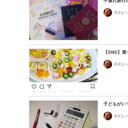
子連れ旅行
本庄なべ
【SNS】第
本庄なべ
子どもがい
本庄なべ