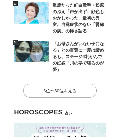
重篤だった紅白歌手・松原
のぶえ「声が出ず、顔色も
おかしかった」最初の異
変。自覚症状のない「腎臓
の病」の怖さ語る
「お母さんがいない子にな
る」との言葉に一度は諦め
るも、ステージ4乳がんで
の妊娠「川の字で寝るのが
夢」
6位〜30位を見る
HOROSCOPES
占い