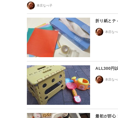
本庄なべ子
折り紙とテ
本庄なべ
ALL300
本庄なべ
最初が肝心