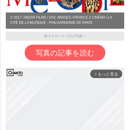
© 2017 / MIZAR FILMS / UGC IMAGES / FRANCE 2 CINÉMA / LA
CITÉ DE LA MUSIQUE - PHILHARMONIE DE PARIS
縦スクロールで次の写真へ
写真の記事を読む
もっと見る
arrow_forward_ios