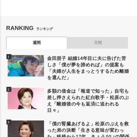
RANKING
ランキング
週間
月間
金田朋子 結婚14年目に夫に告げた苦
しさ「僕が夢を諦めれば」の提案も
「夫婦が人生をまっとうするため離婚
を選んだ」
多額の借金は「報道で知った」自宅も
差し押さえられた紅白歌手・松原のぶ
え「離婚後の今も返済に追われる
日々」
「僕の腎臓あげるよ」松原のぶえを救
った弟の決断「生きる意味が変わっ
た」移植から17年、きょうだいの関係