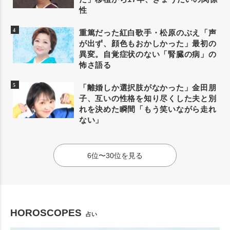
性
重篤だった紅白歌手・松原のぶえ「声
が出ず、顔色もおかしかった」最初の
異変。自覚症状のない「腎臓の病」の
怖さ語る
「離婚しか選択肢がなかった」金田朋
子、互いの性格を知り尽くした夫と別
れを決めた瞬間「もう笑いながら走れ
ない」
6位〜30位を見る
HOROSCOPES
占い