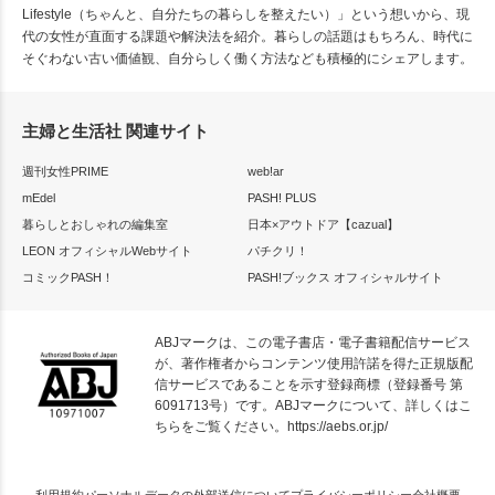
Lifestyle（ちゃんと、自分たちの暮らしを整えたい）」という想いから、現
代の女性が直面する課題や解決法を紹介。暮らしの話題はもちろん、時代に
そぐわない古い価値観、自分らしく働く方法なども積極的にシェアします。
主婦と生活社 関連サイト
週刊女性PRIME
web!ar
mEdel
PASH! PLUS
暮らしとおしゃれの編集室
日本×アウトドア【cazual】
LEON オフィシャルWebサイト
パチクリ！
コミックPASH！
PASH!ブックス オフィシャルサイト
ABJマークは、この電子書店・電子書籍配信サービス
が、著作権者からコンテンツ使用許諾を得た正規版配
信サービスであることを示す登録商標（登録番号 第
6091713号）です。ABJマークについて、詳しくはこ
ちらをご覧ください。
https://aebs.or.jp/