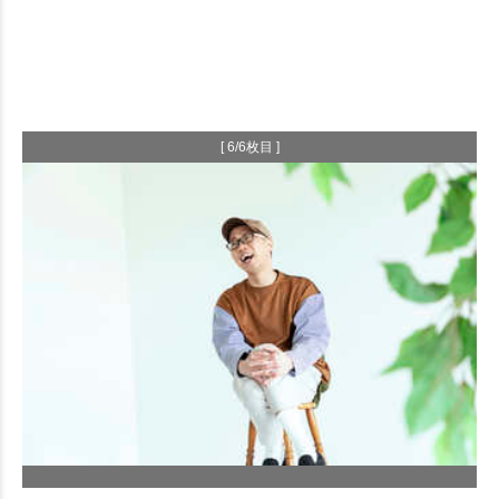
[ 6/6枚目 ]