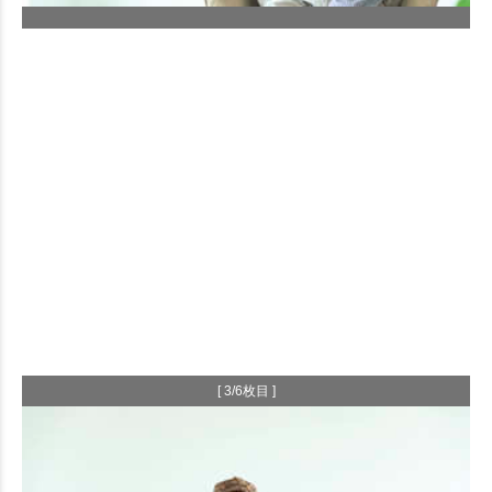
[ 3/6枚目 ]