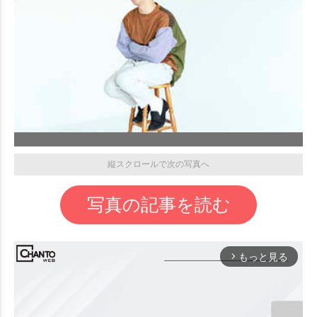
縦スクロールで次の写真へ
写真の記事を読む
もっと見る
arrow_forward_ios