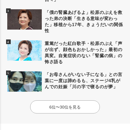
「僕の腎臓あげるよ」松原のぶえを救
った弟の決断「生きる意味が変わっ
た」移植から17年、きょうだいの関係
性
重篤だった紅白歌手・松原のぶえ「声
が出ず、顔色もおかしかった」最初の
異変。自覚症状のない「腎臓の病」の
怖さ語る
「お母さんがいない子になる」との言
葉に一度は諦めるも、ステージ4乳が
んでの妊娠「川の字で寝るのが夢」
6位〜30位を見る