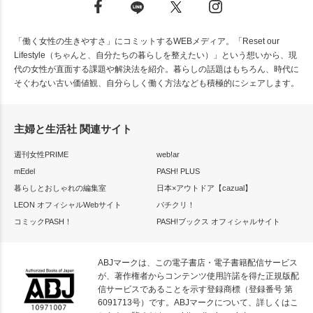
「働く女性の生きやすさ」にコミットするWEBメディア。「Reset our
Lifestyle（ちゃんと、自分たちの暮らしを整えたい）」という想いから、現
代の女性が直面する課題や解決法を紹介。暮らしの話題はもちろん、時代に
そぐわない古い価値観、自分らしく働く方法なども積極的にシェアします。
主婦と生活社 関連サイト
週刊女性PRIME
web!ar
mEdel
PASH! PLUS
暮らしとおしゃれの編集室
日本×アウトドア【cazual】
LEON オフィシャルWebサイト
パチクリ！
コミックPASH！
PASH!ブックス オフィシャルサイト
ABJマークは、この電子書店・電子書籍配信サービス
が、著作権者からコンテンツ使用許諾を得た正規版配
信サービスであることを示す登録商標（登録番号 第
6091713号）です。ABJマークについて、詳しくはこ