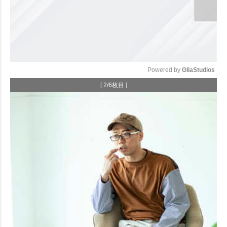
Powered by 
GliaStudios
[ 2/6枚目 ]
Mute