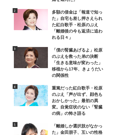
多額の借金は「報道で知っ
た」自宅も差し押さえられ
た紅白歌手・松原のぶえ
「離婚後の今も返済に追わ
れる日々」
7/7
「僕の腎臓あげるよ」松原
のぶえを救った弟の決断
毎月第2・第4水曜日に営業し、日曜か祝日に
「生きる意味が変わった」
移植から17年、きょうだい
の関係性
重篤だった紅白歌手・松原
のぶえ「声が出ず、顔色も
おかしかった」最初の異
変。自覚症状のない「腎臓
の病」の怖さ語る
「離婚しか選択肢がなかっ
た」金田朋子、互いの性格