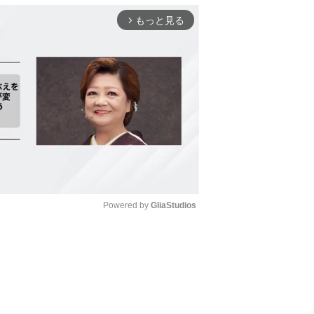
もっと見る
arrow_forward_ios
Powered by 
GliaStudios
Mute