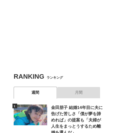
RANKING
ランキング
週間
月間
金田朋子 結婚14年目に夫に
告げた苦しさ「僕が夢を諦
めれば」の提案も「夫婦が
人生をまっとうするため離
婚を選んだ」