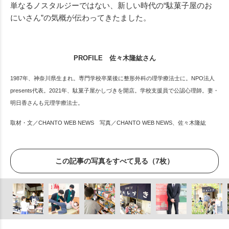
単なるノスタルジーではない、新しい時代の“駄菓子屋のお
にいさん”の気概が伝わってきたました。
PROFILE 佐々木隆紘さん
1987年、神奈川県生まれ。専門学校卒業後に整形外科の理学療法士に。NPO法人
presents代表。2021年、駄菓子屋かしづきを開店。学校支援員で公認心理師。妻・
明日香さんも元理学療法士。
取材・文／CHANTO WEB NEWS 写真／CHANTO WEB NEWS、佐々木隆紘
この記事の写真をすべて見る（7枚）