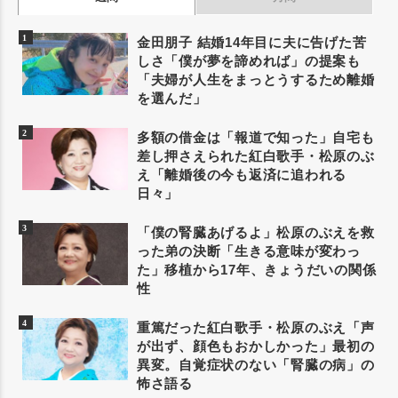
金田朋子 結婚14年目に夫に告げた苦
しさ「僕が夢を諦めれば」の提案も
「夫婦が人生をまっとうするため離婚
を選んだ」
多額の借金は「報道で知った」自宅も
差し押さえられた紅白歌手・松原のぶ
え「離婚後の今も返済に追われる
日々」
「僕の腎臓あげるよ」松原のぶえを救
った弟の決断「生きる意味が変わっ
た」移植から17年、きょうだいの関係
性
重篤だった紅白歌手・松原のぶえ「声
が出ず、顔色もおかしかった」最初の
異変。自覚症状のない「腎臓の病」の
怖さ語る