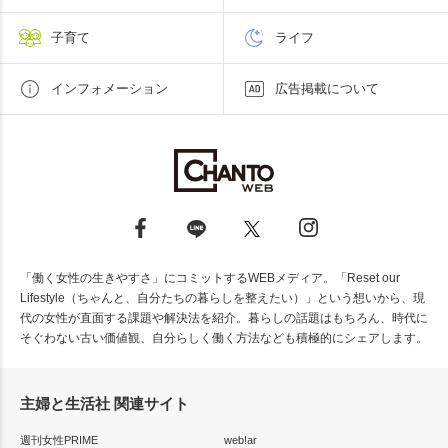
子育て
ライフ
インフォメーション
広告掲載について
「働く女性の生きやすさ」にコミットするWEBメディア。「Reset our
Lifestyle（ちゃんと、自分たちの暮らしを整えたい）」という想いから、現
代の女性が直面する課題や解決法を紹介。暮らしの話題はもちろん、時代に
そぐわない古い価値観、自分らしく働く方法なども積極的にシェアします。
主婦と生活社 関連サイト
週刊女性PRIME
web!ar