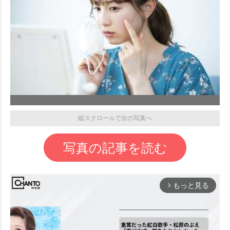
縦スクロールで次の写真へ
写真の記事を読む
もっと見る
arrow_forward_ios