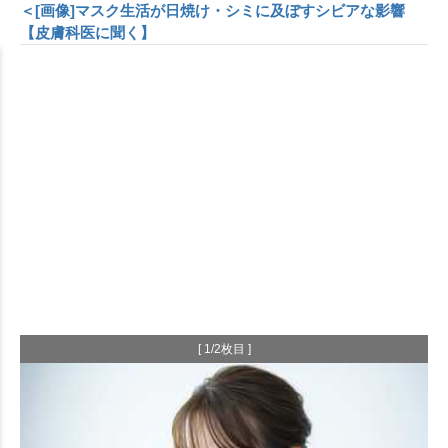
＜[画像]マスク生活が日焼け・シミに及ぼすシビアな影響
【皮膚科医に聞く】
[ 1/2枚目 ]