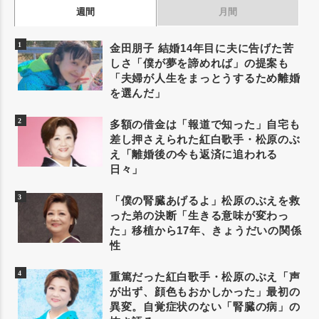
週間
月間
金田朋子 結婚14年目に夫に告げた苦
しさ「僕が夢を諦めれば」の提案も
「夫婦が人生をまっとうするため離婚
を選んだ」
多額の借金は「報道で知った」自宅も
差し押さえられた紅白歌手・松原のぶ
え「離婚後の今も返済に追われる
日々」
「僕の腎臓あげるよ」松原のぶえを救
った弟の決断「生きる意味が変わっ
た」移植から17年、きょうだいの関係
性
重篤だった紅白歌手・松原のぶえ「声
が出ず、顔色もおかしかった」最初の
異変。自覚症状のない「腎臓の病」の