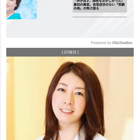
Powered by 
GliaStudios
[ 2/2枚目 ]
Mute