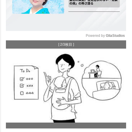
Powered by 
GliaStudios
[ 2/3枚目 ]
Mute