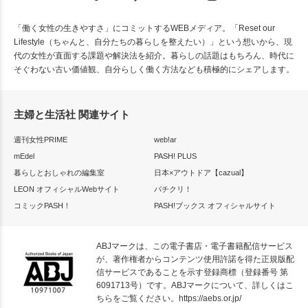
「働く女性の生きやすさ」にコミットするWEBメディア。「Reset our
Lifestyle（ちゃんと、自分たちの暮らしを整えたい）」という想いから、現
代の女性が直面する課題や解決法を紹介。暮らしの話題はもちろん、時代に
そぐわない古い価値観、自分らしく働く方法なども積極的にシェアします。
主婦と生活社 関連サイト
週刊女性PRIME
web!ar
mEdel
PASH! PLUS
暮らしとおしゃれの編集室
日本×アウトドア【cazual】
LEON オフィシャルWebサイト
パチクリ！
コミックPASH！
PASH!ブックス オフィシャルサイト
ABJマークは、この電子書店・電子書籍配信サービス
が、著作権者からコンテンツ使用許諾を得た正規版配
信サービスであることを示す登録商標（登録番号 第
6091713号）です。ABJマークについて、詳しくはこ
ちらをご覧ください。
https://aebs.or.jp/