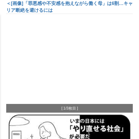
＜[画像]「罪悪感や不安感を抱えながら働く母」は6割…キャ
リア断絶を避けるには
[ 1/3枚目 ]