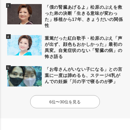
「僕の腎臓あげるよ」松原のぶえを救
った弟の決断「生きる意味が変わっ
た」移植から17年、きょうだいの関係
性
重篤だった紅白歌手・松原のぶえ「声
が出ず、顔色もおかしかった」最初の
異変。自覚症状のない「腎臓の病」の
怖さ語る
「お母さんがいない子になる」との言
葉に一度は諦めるも、ステージ4乳が
んでの妊娠「川の字で寝るのが夢」
6位〜30位を見る