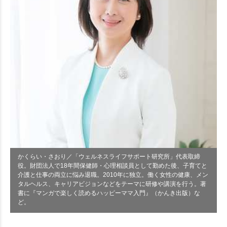
かくらい・さおり／「ウェルネスライフサポート研究所」代表取締
役。財団法人で18年間保健師・心理相談員として勤めた後、子育てと
介護と仕事の両立に悩み退職。2010年に独立。働く女性の健康、メン
タルヘルス、キャリアビジョンなどをテーマに研修や講演を行う。著
書に『マンガで楽しく読めるハッピーママ入門』（かんき出版）な
ど。