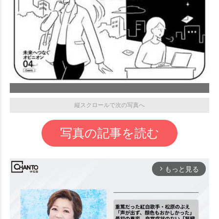
縦スクロールで次の写真へ
写真の記事を読む
もっと見る
arrow_forward_ios