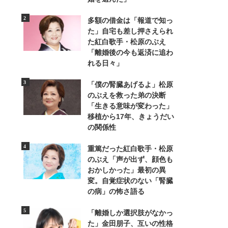
多額の借金は「報道で知っ
た」自宅も差し押さえられ
た紅白歌手・松原のぶえ
「離婚後の今も返済に追わ
れる日々」
「僕の腎臓あげるよ」松原
のぶえを救った弟の決断
「生きる意味が変わった」
2/2
移植から17年、きょうだい
の関係性
作／ねこまき＆ミューズワ
重篤だった紅白歌手・松原
のぶえ「声が出ず、顔色も
おかしかった」最初の異
変。自覚症状のない「腎臓
の病」の怖さ語る
「離婚しか選択肢がなかっ
た」金田朋子、互いの性格