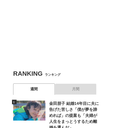
RANKING
ランキング
週間
月間
金田朋子 結婚14年目に夫に
告げた苦しさ「僕が夢を諦
めれば」の提案も「夫婦が
人生をまっとうするため離
婚を選んだ」