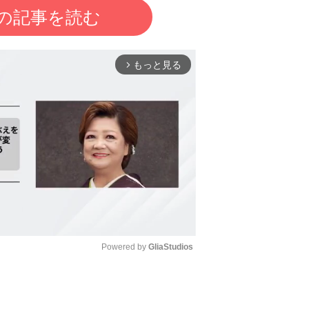
の記事を読む
もっと見る
arrow_forward_ios
Powered by 
GliaStudios
Mute