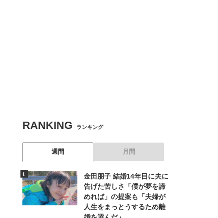
RANKING
関連記事
ランキング
【漫画】『私の青空』はじめから読む
週間
月間
金田朋子 結婚14年目に夫に
告げた苦しさ「僕が夢を諦
めれば」の提案も「夫婦が
人生をまっとうするため離
【漫画】『私の青空』ひとつ前の話に戻る
婚を選んだ」