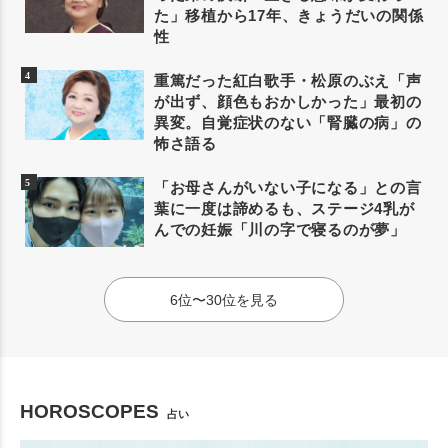
た」移植から17年、きょうだいの関係
性
重篤だった紅白歌手・松原のぶえ「声
が出ず、顔色もおかしかった」最初の
異変。自覚症状のない「腎臓の病」の
怖さ語る
「お母さんがいない子になる」との言
葉に一度は諦めるも、ステージ4乳が
んでの妊娠「川の字で寝るのが夢」
6位〜30位を見る
HOROSCOPES
占い