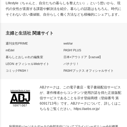
Lifestyle（ちゃんと、自分たちの暮らしを整えたい）」という想いから、現
代の女性が直面する課題や解決法を紹介。暮らしの話題はもちろん、時代に
そぐわない古い価値観、自分らしく働く方法なども積極的にシェアします。
主婦と生活社 関連サイト
週刊女性PRIME
web!ar
mEdel
PASH! PLUS
暮らしとおしゃれの編集室
日本×アウトドア【cazual】
LEON オフィシャルWebサイト
パチクリ！
コミックPASH！
PASH!ブックス オフィシャルサイト
ABJマークは、この電子書店・電子書籍配信サービス
が、著作権者からコンテンツ使用許諾を得た正規版配
信サービスであることを示す登録商標（登録番号 第
6091713号）です。ABJマークについて、詳しくはこ
ちらをご覧ください。
https://aebs.or.jp/
利用規約
パーソナルデータの外部送信について
プライバシーポリシー
会社概要