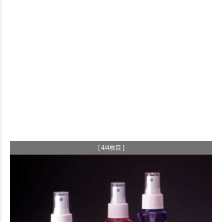
[ 4/4枚目 ]