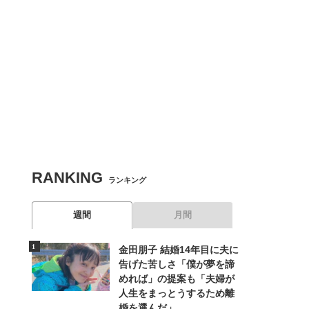
RANKING
ランキング
週間
月間
金田朋子 結婚14年目に夫に
告げた苦しさ「僕が夢を諦
めれば」の提案も「夫婦が
人生をまっとうするため離
婚を選んだ」