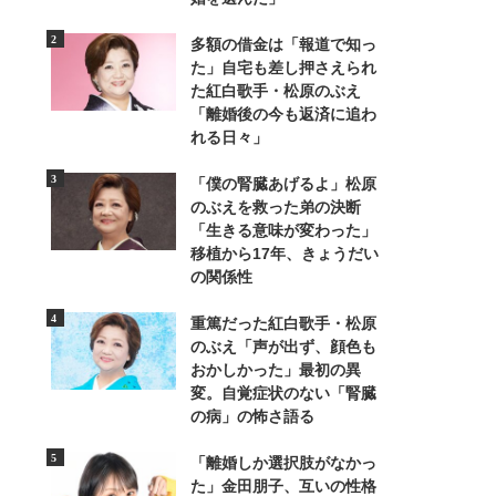
多額の借金は「報道で知っ
た」自宅も差し押さえられ
た紅白歌手・松原のぶえ
「離婚後の今も返済に追わ
れる日々」
5/8
「僕の腎臓あげるよ」松原
映画『プリキュアオールスターズDX みんなともだちっ☆奇跡の全員大集合
のぶえを救った弟の決断
まだ珍しく、過去ファンの動員にも
「生きる意味が変わった」
移植から17年、きょうだい
の関係性
重篤だった紅白歌手・松原
のぶえ「声が出ず、顔色も
おかしかった」最初の異
変。自覚症状のない「腎臓
の病」の怖さ語る
「離婚しか選択肢がなかっ
た」金田朋子、互いの性格