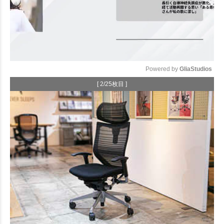
Powered by 
GliaStudios
[ 2/25枚目 ]
Mute