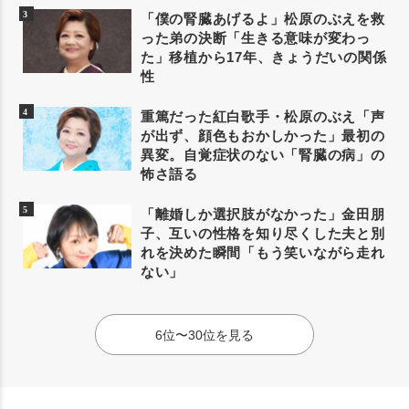
「僕の腎臓あげるよ」松原のぶえを救
った弟の決断「生きる意味が変わっ
た」移植から17年、きょうだいの関係
性
重篤だった紅白歌手・松原のぶえ「声
が出ず、顔色もおかしかった」最初の
異変。自覚症状のない「腎臓の病」の
怖さ語る
「離婚しか選択肢がなかった」金田朋
子、互いの性格を知り尽くした夫と別
れを決めた瞬間「もう笑いながら走れ
ない」
6位〜30位を見る