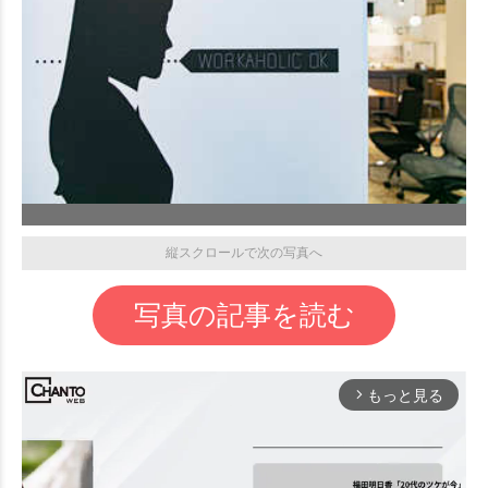
縦スクロールで次の写真へ
写真の記事を読む
もっと見る
arrow_forward_ios