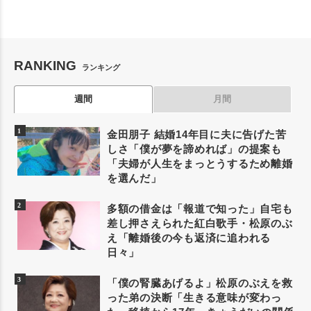
RANKING
ランキング
週間
月間
金田朋子 結婚14年目に夫に告げた苦
しさ「僕が夢を諦めれば」の提案も
「夫婦が人生をまっとうするため離婚
を選んだ」
多額の借金は「報道で知った」自宅も
差し押さえられた紅白歌手・松原のぶ
え「離婚後の今も返済に追われる
日々」
「僕の腎臓あげるよ」松原のぶえを救
った弟の決断「生きる意味が変わっ