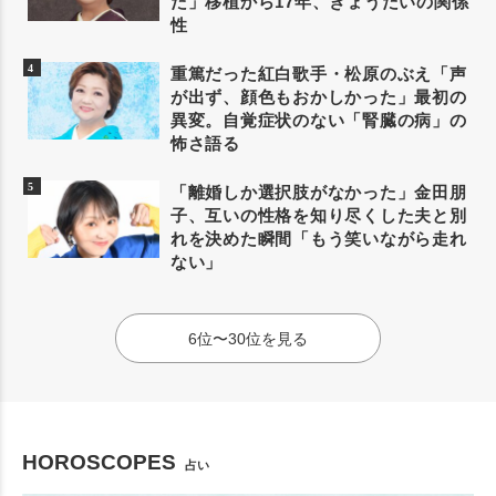
た」移植から17年、きょうだいの関係
性
重篤だった紅白歌手・松原のぶえ「声
が出ず、顔色もおかしかった」最初の
異変。自覚症状のない「腎臓の病」の
怖さ語る
「離婚しか選択肢がなかった」金田朋
子、互いの性格を知り尽くした夫と別
れを決めた瞬間「もう笑いながら走れ
ない」
6位〜30位を見る
HOROSCOPES
占い