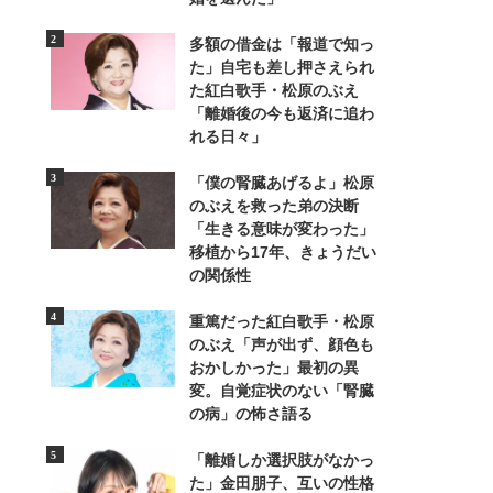
多額の借金は「報道で知っ
た」自宅も差し押さえられ
た紅白歌手・松原のぶえ
「離婚後の今も返済に追わ
れる日々」
2/4
「僕の腎臓あげるよ」松原
のぶえを救った弟の決断
絵本作りの行程、企業秘密まで教えて
「生きる意味が変わった」
移植から17年、きょうだい
の関係性
重篤だった紅白歌手・松原
のぶえ「声が出ず、顔色も
おかしかった」最初の異
変。自覚症状のない「腎臓
の病」の怖さ語る
「離婚しか選択肢がなかっ
た」金田朋子、互いの性格