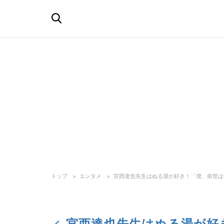
トップ
エンタメ
宮西達也先生はぬる湯が好き！「僕、前世は
宮西達也先生はぬる湯が好