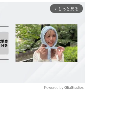
もっと見る
arrow_forward_ios
Powered by 
GliaStudios
Mute