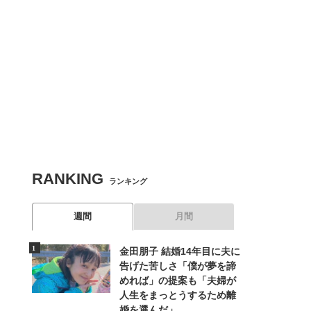
RANKING
ランキング
週間
月間
金田朋子 結婚14年目に夫に
告げた苦しさ「僕が夢を諦
めれば」の提案も「夫婦が
人生をまっとうするため離
婚を選んだ」