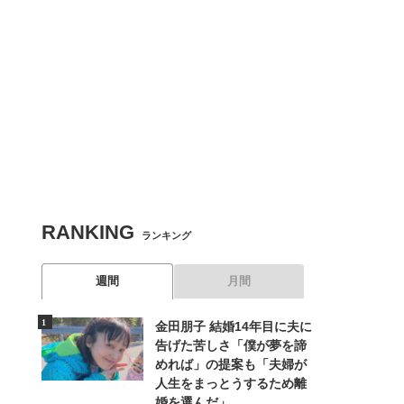
RANKING
ランキング
週間
月間
金田朋子 結婚14年目に夫に
告げた苦しさ「僕が夢を諦
めれば」の提案も「夫婦が
人生をまっとうするため離
婚を選んだ」