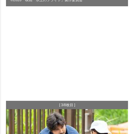
[ 3/8枚目 ]