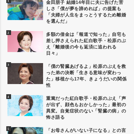
金田朋子 結婚14年目に夫に告げた苦
しさ「僕が夢を諦めれば」の提案も
「夫婦が人生をまっとうするため離婚
を選んだ」
多額の借金は「報道で知った」自宅も
差し押さえられた紅白歌手・松原のぶ
え「離婚後の今も返済に追われる
日々」
「僕の腎臓あげるよ」松原のぶえを救
った弟の決断「生きる意味が変わっ
た」移植から17年、きょうだいの関係
性
重篤だった紅白歌手・松原のぶえ「声
が出ず、顔色もおかしかった」最初の
異変。自覚症状のない「腎臓の病」の
怖さ語る
「お母さんがいない子になる」との言