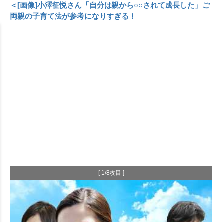
＜[画像]小澤征悦さん「自分は親から○○されて成長した」ご
両親の子育て法が参考になりすぎる！
[ 1/8枚目 ]