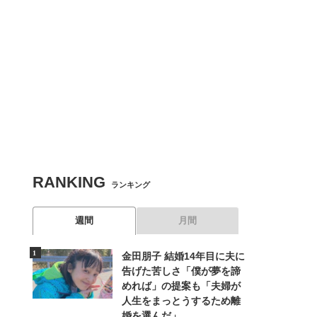
RANKING
ランキング
週間
月間
金田朋子 結婚14年目に夫に
告げた苦しさ「僕が夢を諦
めれば」の提案も「夫婦が
人生をまっとうするため離
婚を選んだ」