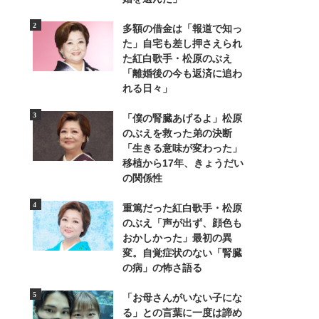
多額の借金は「報道で知っ
た」自宅も差し押さえられ
た紅白歌手・松原のぶえ
「離婚後の今も返済に追わ
2/3
れる日々」
「僕の腎臓あげるよ」松原
のぶえを救った弟の決断
「生きる意味が変わった」
移植から17年、きょうだい
の関係性
重篤だった紅白歌手・松原
のぶえ「声が出ず、顔色も
おかしかった」最初の異
変。自覚症状のない「腎臓
の病」の怖さ語る
「お母さんがいない子にな
る」との言葉に一度は諦め