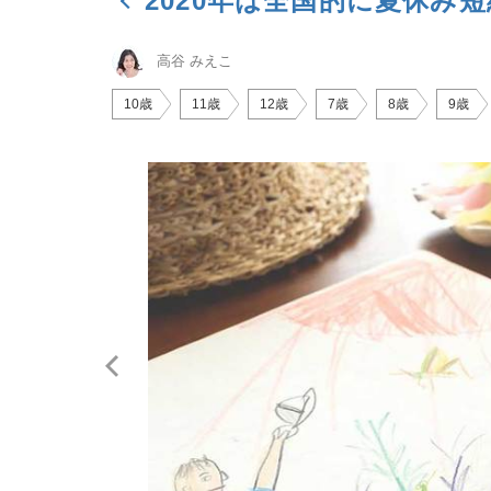
2020年は全国的に夏休み
高谷 みえこ
10歳
11歳
12歳
7歳
8歳
9歳