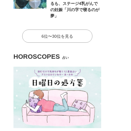
るも、ステージ4乳がんで
の妊娠「川の字で寝るのが
夢」
6位〜30位を見る
HOROSCOPES
占い