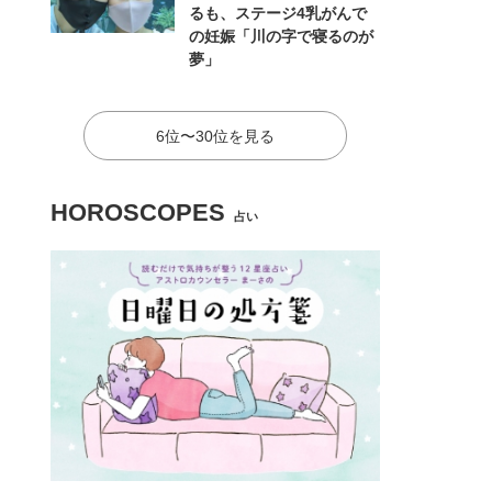
るも、ステージ4乳がんで
の妊娠「川の字で寝るのが
夢」
6位〜30位を見る
HOROSCOPES
占い