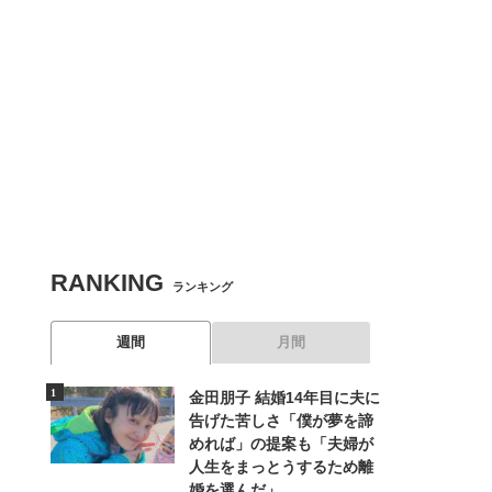
RANKING
ランキング
週間
月間
金田朋子 結婚14年目に夫に
告げた苦しさ「僕が夢を諦
めれば」の提案も「夫婦が
人生をまっとうするため離
婚を選んだ」