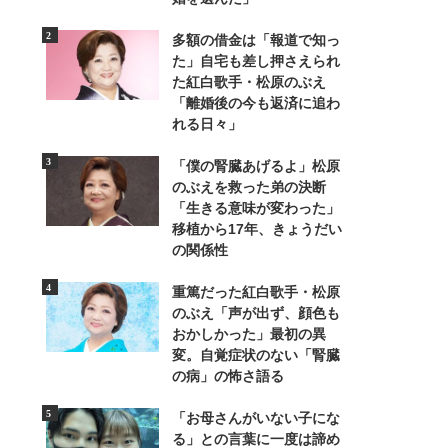
多額の借金は「報道で知っ
た」自宅も差し押さえられ
た紅白歌手・松原のぶえ
「離婚後の今も返済に追わ
れる日々」
2/3
「僕の腎臓あげるよ」松原
のぶえを救った弟の決断
「生きる意味が変わった」
移植から17年、きょうだい
の関係性
重篤だった紅白歌手・松原
のぶえ「声が出ず、顔色も
おかしかった」最初の異
変。自覚症状のない「腎臓
の病」の怖さ語る
「お母さんがいない子にな
る」との言葉に一度は諦め