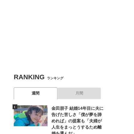
RANKING
ランキング
週間
月間
金田朋子 結婚14年目に夫に
告げた苦しさ「僕が夢を諦
めれば」の提案も「夫婦が
人生をまっとうするため離
婚を選んだ」