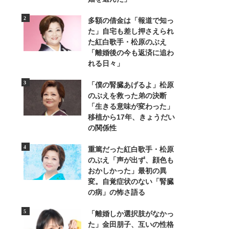
多額の借金は「報道で知っ
た」自宅も差し押さえられ
た紅白歌手・松原のぶえ
「離婚後の今も返済に追わ
れる日々」
4/4
「僕の腎臓あげるよ」松原
のぶえを救った弟の決断
iStock.com/kuppa_rock
「生きる意味が変わった」
移植から17年、きょうだい
の関係性
重篤だった紅白歌手・松原
のぶえ「声が出ず、顔色も
おかしかった」最初の異
変。自覚症状のない「腎臓
の病」の怖さ語る
「離婚しか選択肢がなかっ
た」金田朋子、互いの性格