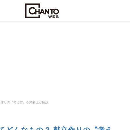
立作りの〝考え方〟を栄養士が解説
てどんなもの？ 献立作りの〝考え