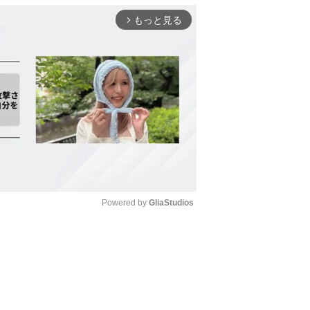
もっと見る
arrow_forward_ios
Powered by 
GliaStudios
Mute