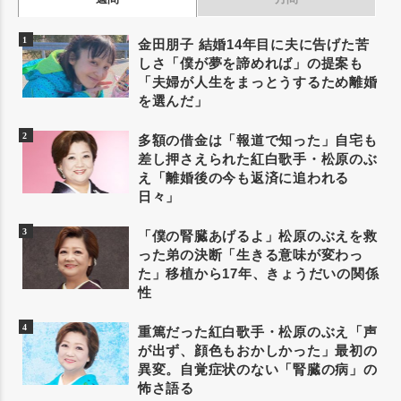
金田朋子 結婚14年目に夫に告げた苦
しさ「僕が夢を諦めれば」の提案も
「夫婦が人生をまっとうするため離婚
を選んだ」
多額の借金は「報道で知った」自宅も
差し押さえられた紅白歌手・松原のぶ
え「離婚後の今も返済に追われる
日々」
「僕の腎臓あげるよ」松原のぶえを救
った弟の決断「生きる意味が変わっ
た」移植から17年、きょうだいの関係
性
重篤だった紅白歌手・松原のぶえ「声
が出ず、顔色もおかしかった」最初の
異変。自覚症状のない「腎臓の病」の
怖さ語る