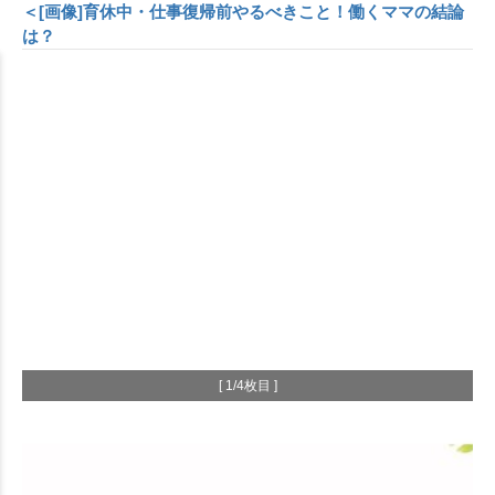
＜[画像]育休中・仕事復帰前やるべきこと！働くママの結論
は？
[ 1/4枚目 ]