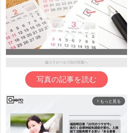
縦スクロールで次の写真へ
写真の記事を読む
もっと見る
arrow_forward_ios