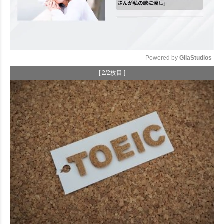
Powered by 
GliaStudios
[ 2/2枚目 ]
Mute