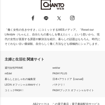
「働く女性の生きやすさ」にコミットするWEBメディア。「Reset our
Lifestyle（ちゃんと、自分たちの暮らしを整えたい）」という想いから、現
代の女性が直面する課題や解決法を紹介。暮らしの話題はもちろん、時代に
そぐわない古い価値観、自分らしく働く方法なども積極的にシェアします。
主婦と生活社 関連サイト
週刊女性PRIME
web!ar
mEdel
PASH! PLUS
暮らしとおしゃれの編集室
日本×アウトドア【cazual】
LEON オフィシャルWebサイト
パチクリ！
コミックPASH！
PASH!ブックス オフィシャルサイト
ABJマークは、この電子書店・電子書籍配信サービス