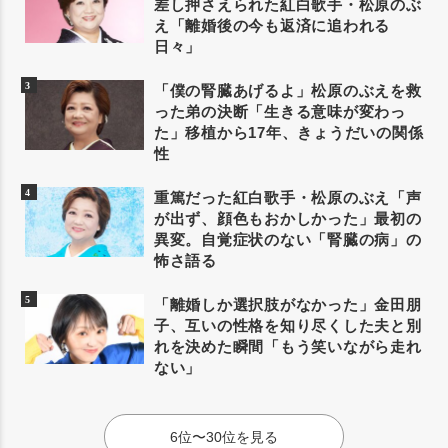
差し押さえられた紅白歌手・松原のぶ
え「離婚後の今も返済に追われる
日々」
「僕の腎臓あげるよ」松原のぶえを救
った弟の決断「生きる意味が変わっ
た」移植から17年、きょうだいの関係
性
重篤だった紅白歌手・松原のぶえ「声
が出ず、顔色もおかしかった」最初の
異変。自覚症状のない「腎臓の病」の
怖さ語る
「離婚しか選択肢がなかった」金田朋
子、互いの性格を知り尽くした夫と別
れを決めた瞬間「もう笑いながら走れ
ない」
6位〜30位を見る