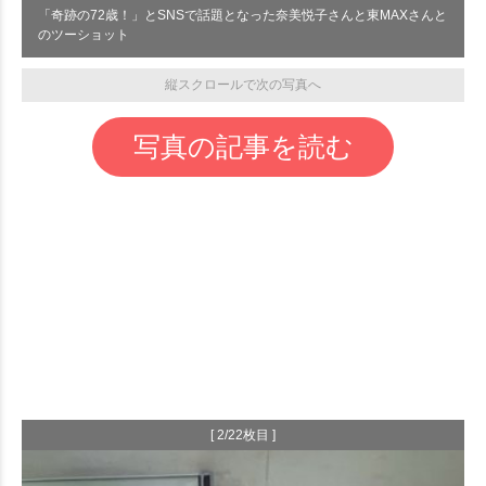
「奇跡の72歳！」とSNSで話題となった奈美悦子さんと東MAXさんと
のツーショット
縦スクロールで次の写真へ
写真の記事を読む
[ 2/22枚目 ]