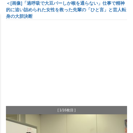
＜[画像]「過呼吸で大豆バーしか喉を通らない」仕事で精神
的に追い詰められた女性を救った先輩の「ひと言」と芸人転
身の大胆決断
[ 1/16枚目 ]