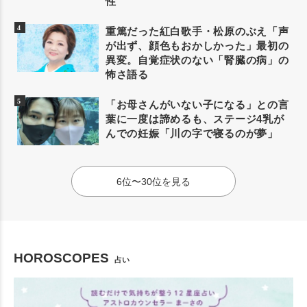
性
重篤だった紅白歌手・松原のぶえ「声
が出ず、顔色もおかしかった」最初の
異変。自覚症状のない「腎臓の病」の
怖さ語る
「お母さんがいない子になる」との言
葉に一度は諦めるも、ステージ4乳が
んでの妊娠「川の字で寝るのが夢」
6位〜30位を見る
HOROSCOPES
占い