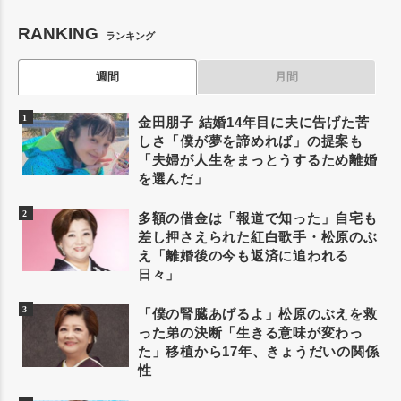
RANKING
ランキング
週間
月間
金田朋子 結婚14年目に夫に告げた苦
しさ「僕が夢を諦めれば」の提案も
「夫婦が人生をまっとうするため離婚
を選んだ」
多額の借金は「報道で知った」自宅も
差し押さえられた紅白歌手・松原のぶ
え「離婚後の今も返済に追われる
日々」
「僕の腎臓あげるよ」松原のぶえを救
った弟の決断「生きる意味が変わっ
た」移植から17年、きょうだいの関係
性