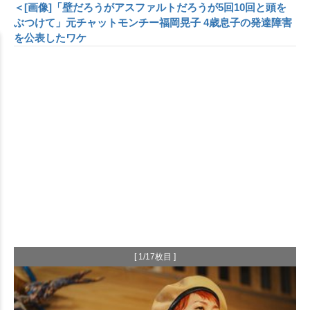
＜[画像]「壁だろうがアスファルトだろうが5回10回と頭を
ぶつけて」元チャットモンチー福岡晃子 4歳息子の発達障害
を公表したワケ
[ 1/17枚目 ]