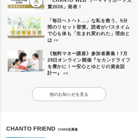
「CHANTO WEB ワーママサポート大
賞2026」発表！
「毎日ヘトヘト…」な私を救う、5分
間のリセット習慣。読者がバスタイム
で心も体も「生まれ変われた」理由と
は
PR
《無料マネー講座》参加者募集！7月
29日オンライン開催『セカンドライフ
を豊かに！〜安心とゆとりの資金設
計〜』
PR
他のお知らせを見る
CHANTO FRIEND
CHAN友募集