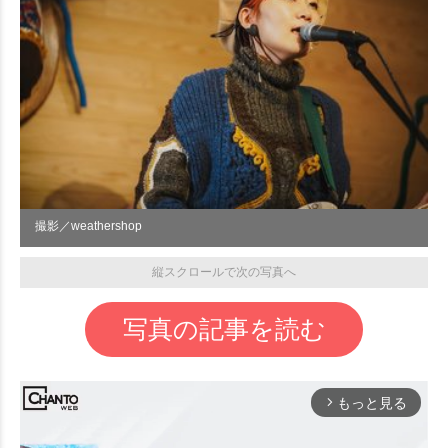
撮影／weathershop
縦スクロールで次の写真へ
写真の記事を読む
もっと見る
arrow_forward_ios