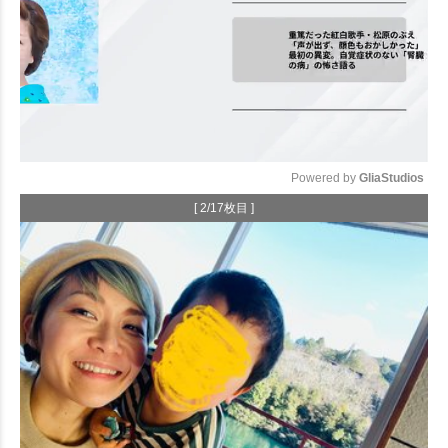
Powered by 
GliaStudios
[ 2/17枚目 ]
Mute