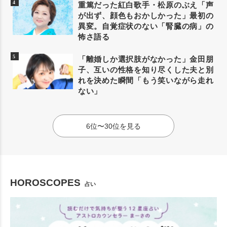
重篤だった紅白歌手・松原のぶえ「声
が出ず、顔色もおかしかった」最初の
異変。自覚症状のない「腎臓の病」の
怖さ語る
「離婚しか選択肢がなかった」金田朋
子、互いの性格を知り尽くした夫と別
れを決めた瞬間「もう笑いながら走れ
ない」
6位〜30位を見る
HOROSCOPES
占い