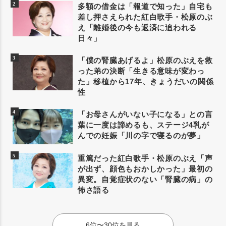
多額の借金は「報道で知った」自宅も
差し押さえられた紅白歌手・松原のぶ
え「離婚後の今も返済に追われる
日々」
「僕の腎臓あげるよ」松原のぶえを救
った弟の決断「生きる意味が変わっ
た」移植から17年、きょうだいの関係
性
「お母さんがいない子になる」との言
葉に一度は諦めるも、ステージ4乳が
んでの妊娠「川の字で寝るのが夢」
重篤だった紅白歌手・松原のぶえ「声
が出ず、顔色もおかしかった」最初の
異変。自覚症状のない「腎臓の病」の
怖さ語る
6位〜30位を見る