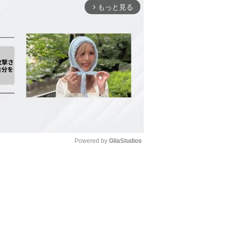
もっと見る
arrow_forward_ios
Powered by 
GliaStudios
Mute