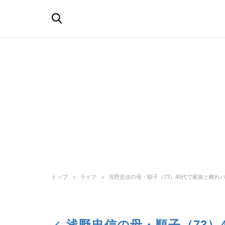
トップ
ライフ
浅野忠信の母・順子（73）40代で家族と離れ
浅野忠信の母・順子（73）