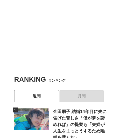
RANKING
ランキング
週間
月間
金田朋子 結婚14年目に夫に
告げた苦しさ「僕が夢を諦
めれば」の提案も「夫婦が
人生をまっとうするため離
婚を選んだ」