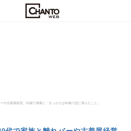
バーや古着屋経営、63歳で画家に「きっかけは60歳で恋に落ちたこと」
40代で家族と離れバーや古着屋経営、