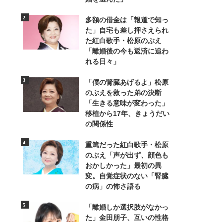
多額の借金は「報道で知っ
た」自宅も差し押さえられ
た紅白歌手・松原のぶえ
「離婚後の今も返済に追わ
れる日々」
2/17
「僕の腎臓あげるよ」松原
古着屋をやっていた頃に自身が制作したリメ
のぶえを救った弟の決断
「生きる意味が変わった」
移植から17年、きょうだい
の関係性
重篤だった紅白歌手・松原
のぶえ「声が出ず、顔色も
おかしかった」最初の異
変。自覚症状のない「腎臓
の病」の怖さ語る
「離婚しか選択肢がなかっ
た」金田朋子、互いの性格