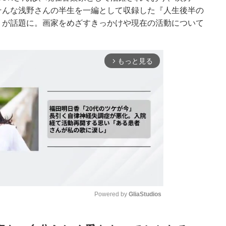
そんな浅野さんの半生を一編として収録した『人生後半の
』が話題に。画家をめざすきっかけや現在の活動について
もっと見る
arrow_forward_ios
Powered by 
GliaStudios
Mute