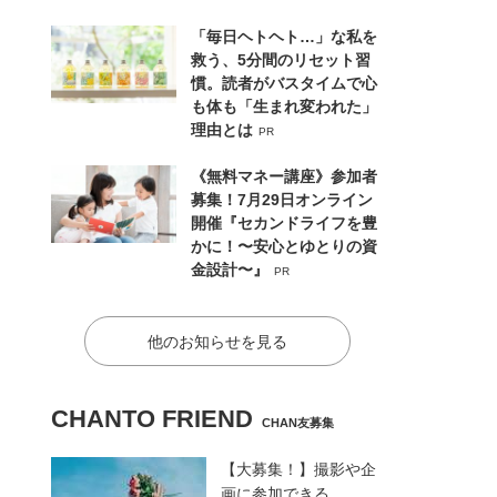
「毎日ヘトヘト…」な私を
救う、5分間のリセット習
慣。読者がバスタイムで心
も体も「生まれ変われた」
理由とは
PR
《無料マネー講座》参加者
募集！7月29日オンライン
開催『セカンドライフを豊
かに！〜安心とゆとりの資
金設計〜』
PR
他のお知らせを見る
CHANTO FRIEND
CHAN友募集
【大募集！】撮影や企
画に参加できる