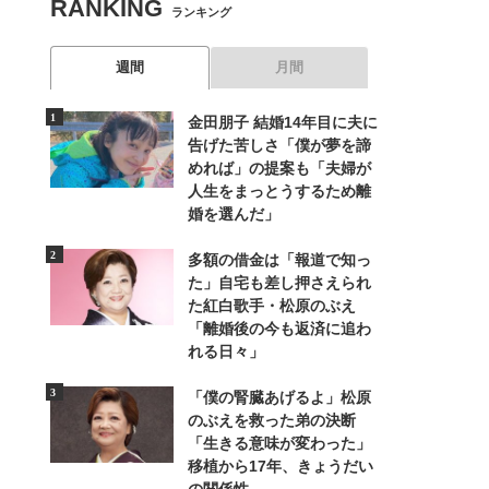
RANKING
ランキング
週間
月間
金田朋子 結婚14年目に夫に
告げた苦しさ「僕が夢を諦
めれば」の提案も「夫婦が
人生をまっとうするため離
婚を選んだ」
多額の借金は「報道で知っ
た」自宅も差し押さえられ
た紅白歌手・松原のぶえ
「離婚後の今も返済に追わ
れる日々」
「僕の腎臓あげるよ」松原
のぶえを救った弟の決断
「生きる意味が変わった」
移植から17年、きょうだい