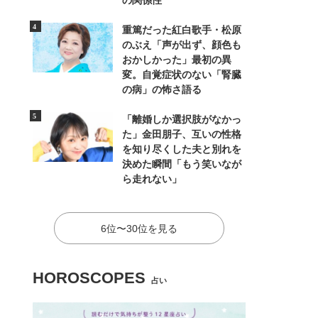
の関係性
重篤だった紅白歌手・松原
のぶえ「声が出ず、顔色も
おかしかった」最初の異
変。自覚症状のない「腎臓
の病」の怖さ語る
「離婚しか選択肢がなかっ
た」金田朋子、互いの性格
を知り尽くした夫と別れを
決めた瞬間「もう笑いなが
ら走れない」
6位〜30位を見る
HOROSCOPES
占い