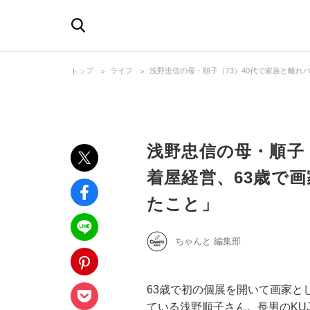
トップ
ライフ
浅野忠信の母・順子（73）40代で家族と離れ
浅野忠信の母・順子
着屋経営、63歳で
たこと」
ちゃんと 編集部
63歳で初の個展を開いて画家と
ている浅野順子さん。長男のKU