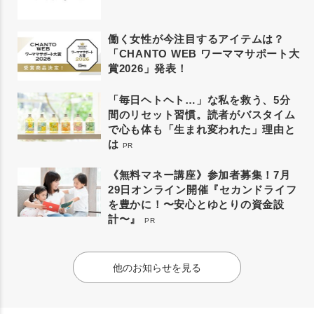
働く女性が今注目するアイテムは？
「CHANTO WEB ワーママサポート大
賞2026」発表！
「毎日ヘトヘト…」な私を救う、5分
間のリセット習慣。読者がバスタイム
で心も体も「生まれ変われた」理由と
は
PR
《無料マネー講座》参加者募集！7月
29日オンライン開催『セカンドライフ
を豊かに！〜安心とゆとりの資金設
計〜』
PR
他のお知らせを見る