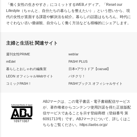
「働く女性の生きやすさ」にコミットするWEBメディア。「Reset our
Lifestyle（ちゃんと、自分たちの暮らしを整えたい）」という想いから、現
代の女性が直面する課題や解決法を紹介。暮らしの話題はもちろん、時代に
そぐわない古い価値観、自分らしく働く方法なども積極的にシェアします。
主婦と生活社 関連サイト
週刊女性PRIME
web!ar
mEdel
PASH! PLUS
暮らしとおしゃれの編集室
日本×アウトドア【cazual】
LEON オフィシャルWebサイト
パチクリ！
コミックPASH！
PASH!ブックス オフィシャルサイト
ABJマークは、この電子書店・電子書籍配信サービス
が、著作権者からコンテンツ使用許諾を得た正規版配
信サービスであることを示す登録商標（登録番号 第
6091713号）です。ABJマークについて、詳しくはこ
ちらをご覧ください。
https://aebs.or.jp/