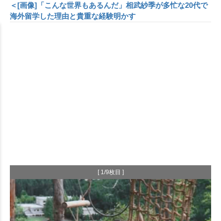
＜[画像]「こんな世界もあるんだ」相武紗季が多忙な20代で
海外留学した理由と貴重な経験明かす
[ 1/9枚目 ]