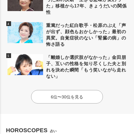
た」移植から17年、きょうだいの関係
性
重篤だった紅白歌手・松原のぶえ「声
が出ず、顔色もおかしかった」最初の
異変。自覚症状のない「腎臓の病」の
怖さ語る
「離婚しか選択肢がなかった」金田朋
子、互いの性格を知り尽くした夫と別
れを決めた瞬間「もう笑いながら走れ
ない」
6位〜30位を見る
HOROSCOPES
占い