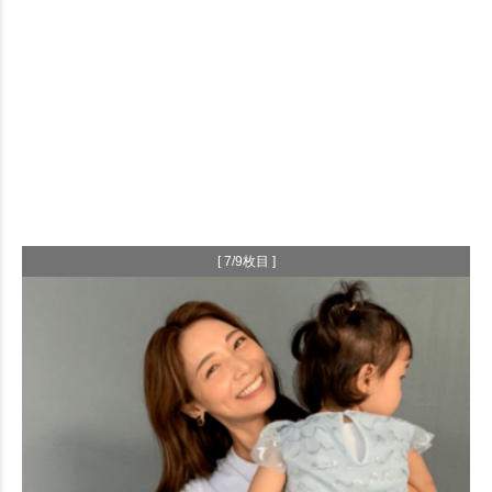
[ 7/9枚目 ]