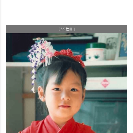
[ 5/9枚目 ]