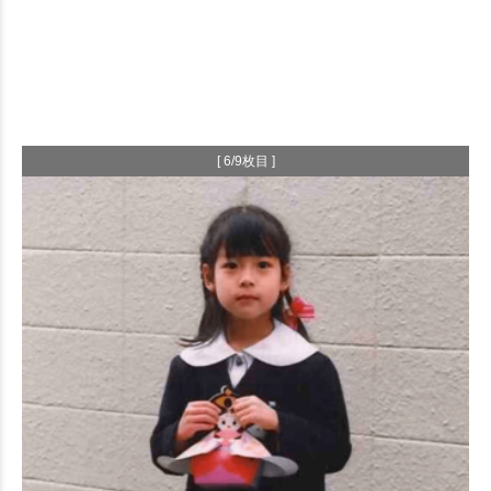
[ 6/9枚目 ]