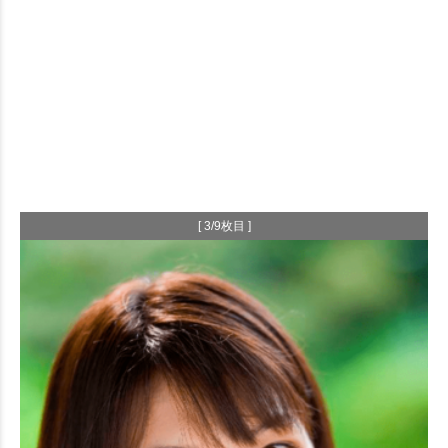
[ 3/9枚目 ]