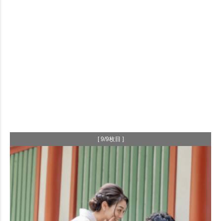
[ 9/9枚目 ]