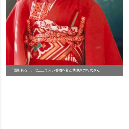
「面影ある！」七五三で赤い着物を着た幼少期の相武さん