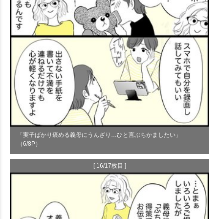
「実子ばかり褒める義母にうんざり…ひと言ぶちかましたい」
（6/8P）
[ 16/17枚目 ]