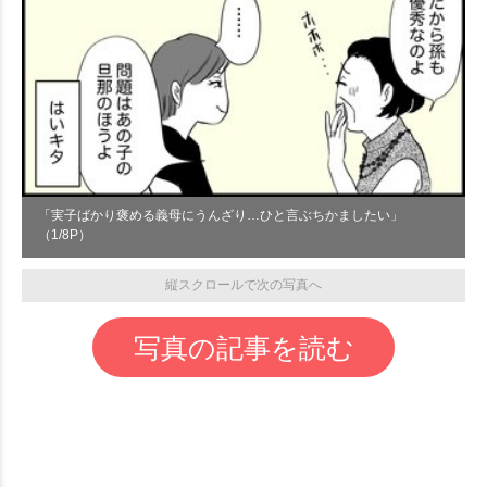
「実子ばかり褒める義母にうんざり…ひと言ぶちかましたい」
（1/8P）
縦スクロールで次の写真へ
写真の記事を読む