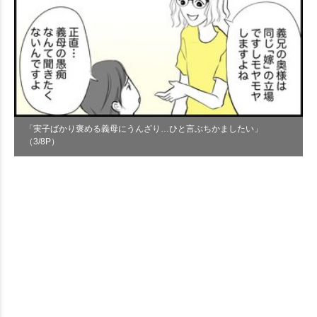
「実子ばかり褒める義母にうんざり…ひと言ぶちかましたい」
（3/8P）