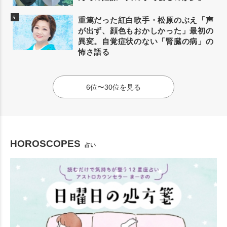
重篤だった紅白歌手・松原のぶえ「声
が出ず、顔色もおかしかった」最初の
異変。自覚症状のない「腎臓の病」の
怖さ語る
6位〜30位を見る
HOROSCOPES
占い