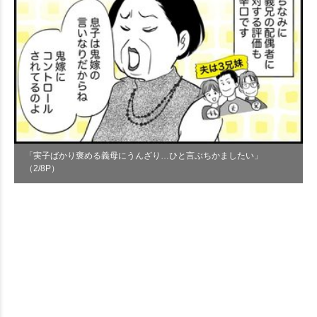
「実子ばかり褒める義母にうんざり…ひと言ぶちかましたい」
（2/8P）