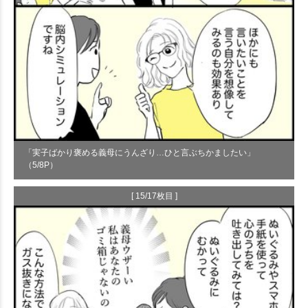
「実子ばかり褒める義母にうんざり…ひと言ぶちかましたい」
（5/8P）
[ 15/17枚目 ]