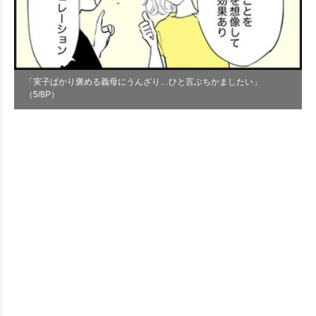
「実子ばかり褒める義母にうんざり…ひと言ぶちかましたい」
（5/8P）