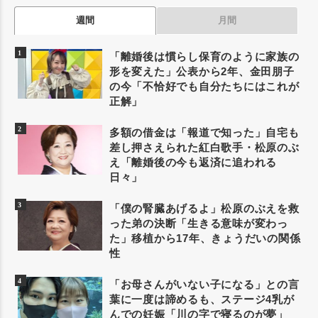
週間
月間
「離婚後は慣らし保育のように家族の
形を変えた」公表から2年、金田朋子
の今「不恰好でも自分たちにはこれが
正解」
多額の借金は「報道で知った」自宅も
差し押さえられた紅白歌手・松原のぶ
え「離婚後の今も返済に追われる
日々」
「僕の腎臓あげるよ」松原のぶえを救
った弟の決断「生きる意味が変わっ
た」移植から17年、きょうだいの関係
性
「お母さんがいない子になる」との言
葉に一度は諦めるも、ステージ4乳が
んでの妊娠「川の字で寝るのが夢」