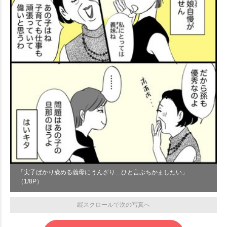
「実子ばかり褒める義母にうんざり…ひと言ぶちかましたい」
（1/8P）
縦スクロールで次の写真へ