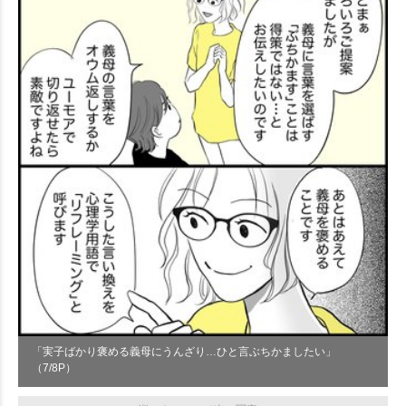
「実子ばかり褒める義母にうんざり…ひと言ぶちかましたい」
（7/8P）