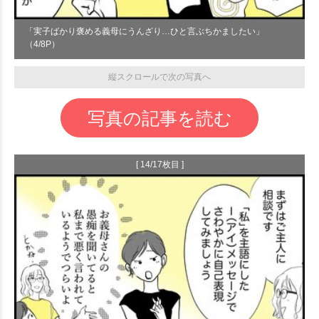
「実子ばかり褒める義母にうんざり…ひと言ぶちかましたい」
（4/8P）
縦スクロールで次の写真へ
写真の記事を読む
[ 14/17枚目 ]