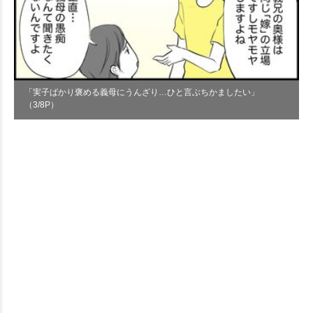
「実子ばかり褒める義母にうんざり…ひと言ぶちかましたい」
（3/8P）