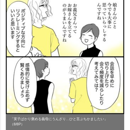
「実子ばかり褒める義母にうんざり…ひと言ぶちかましたい」
（8/8P）