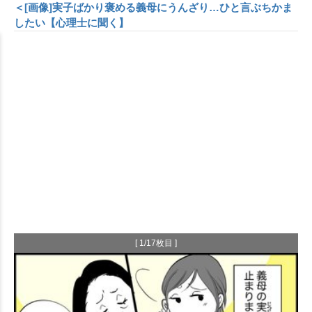
＜[画像]実子ばかり褒める義母にうんざり…ひと言ぶちかま
したい【心理士に聞く】
[ 1/17枚目 ]