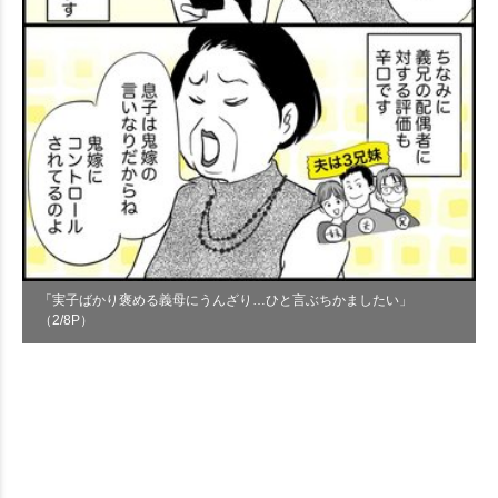
「実子ばかり褒める義母にうんざり…ひと言ぶちかましたい」
（2/8P）