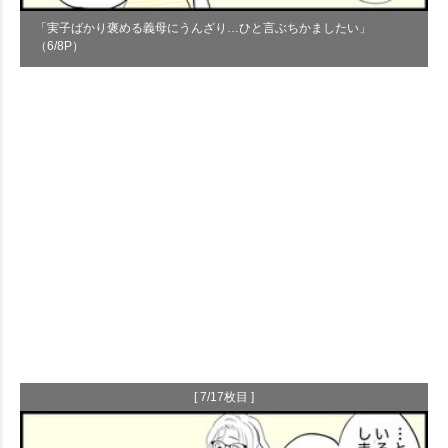
「実子ばかり褒める義母にうんざり…ひと言ぶちかましたい」
（6/8P）
[ 7/17枚目 ]