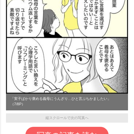
「実子ばかり褒める義母にうんざり…ひと言ぶちかましたい」
（7/8P）
縦スクロールで次の写真へ