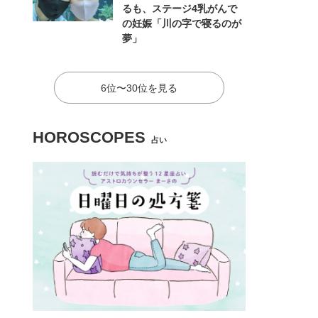
るも、ステージ4乳がんで
11/17
の妊娠「川の字で寝るのが
夢」
「実子ばかり褒める義母にうんざり…ひと言ぶち
6位〜30位を見る
HOROSCOPES
占い