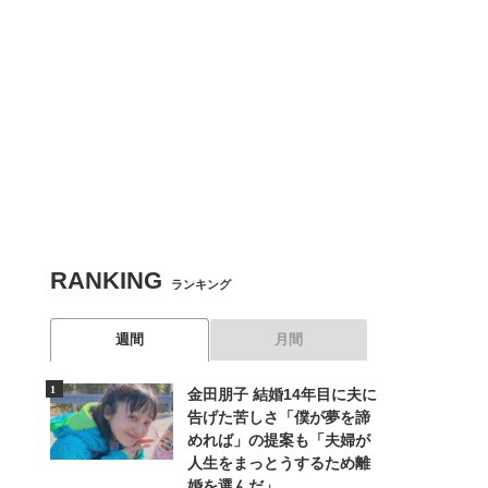
RANKING
ランキング
週間
月間
金田朋子 結婚14年目に夫に
告げた苦しさ「僕が夢を諦
めれば」の提案も「夫婦が
人生をまっとうするため離
婚を選んだ」