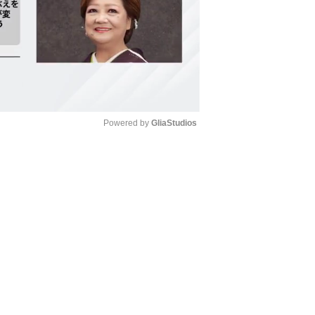
Powered by 
GliaStudios
Mute