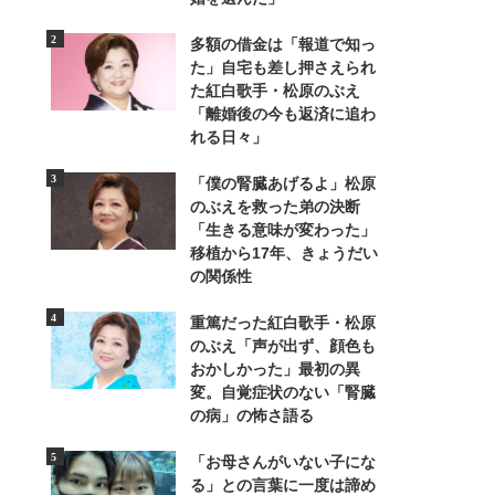
多額の借金は「報道で知っ
た」自宅も差し押さえられ
た紅白歌手・松原のぶえ
「離婚後の今も返済に追わ
れる日々」
「僕の腎臓あげるよ」松原
のぶえを救った弟の決断
「生きる意味が変わった」
移植から17年、きょうだい
の関係性
重篤だった紅白歌手・松原
のぶえ「声が出ず、顔色も
おかしかった」最初の異
変。自覚症状のない「腎臓
の病」の怖さ語る
「お母さんがいない子にな
る」との言葉に一度は諦め