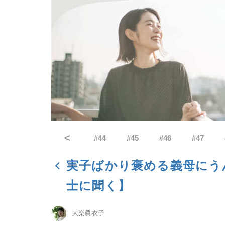
<
#
44
#
45
#
46
#
47
実子ばかり褒める義母にう
士に聞く】
大楽眞衣子