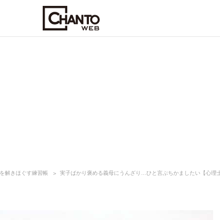
を解きほぐす練習帳
実子ばかり褒める義母にうんざり…ひと言ぶちかましたい【心理