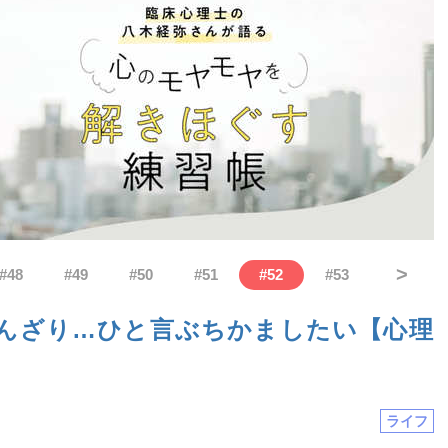
>
#
48
#
49
#
50
#
51
#
52
#
53
んざり…ひと言ぶちかましたい【心理
ライフ