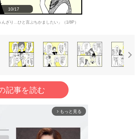
10/17
んざり…ひと言ぶちかましたい」（1/8P）
の記事を読む
もっと見る
arrow_forward_ios