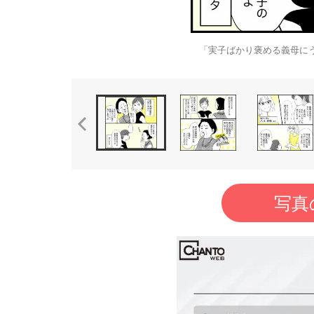
「実子ばかり褒める義母にう
写真