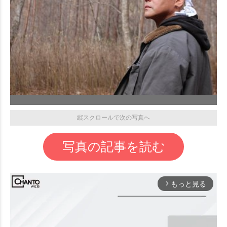
縦スクロールで次の写真へ
写真の記事を読む
もっと見る
arrow_forward_ios