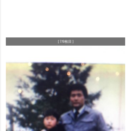
[ 7/9枚目 ]