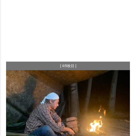
[ 4/9枚目 ]