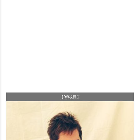
[ 9/9枚目 ]