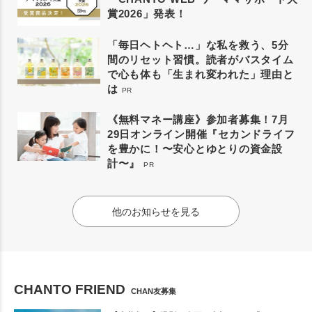
賞2026」発表！
「毎日ヘトヘト…」な私を救う、5分
間のリセット習慣。読者がバスタイム
で心も体も「生まれ変われた」理由と
は
PR
《無料マネー講座》参加者募集！7月
29日オンライン開催『セカンドライフ
を豊かに！〜安心とゆとりの資金設
計〜』
PR
他のお知らせを見る
CHANTO FRIEND
CHAN友募集