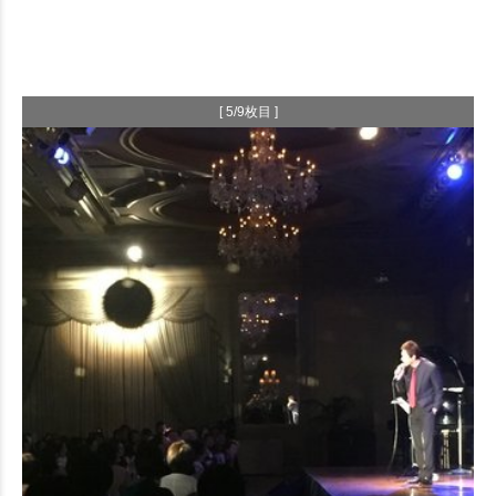
[ 5/9枚目 ]