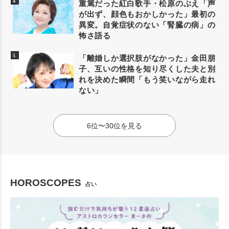
重篤だった紅白歌手・松原のぶえ「声
が出ず、顔色もおかしかった」最初の
異変。自覚症状のない「腎臓の病」の
怖さ語る
「離婚しか選択肢がなかった」金田朋
子、互いの性格を知り尽くした夫と別
れを決めた瞬間「もう笑いながら走れ
ない」
6位〜30位を見る
HOROSCOPES
占い