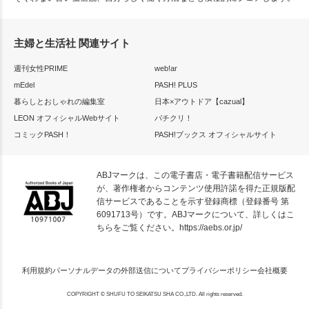
主婦と生活社 関連サイト
週刊女性PRIME
web!ar
mEdel
PASH! PLUS
暮らしとおしゃれの編集室
日本×アウトドア【cazual】
LEON オフィシャルWebサイト
パチクリ！
コミックPASH！
PASH!ブックス オフィシャルサイト
ABJマークは、この電子書店・電子書籍配信サービス
が、著作権者からコンテンツ使用許諾を得た正規版配
信サービスであることを示す登録商標（登録番号 第
6091713号）です。ABJマークについて、詳しくはこ
ちらをご覧ください。
https://aebs.or.jp/
利用規約
パーソナルデータの外部送信について
プライバシーポリシー
会社概要
COPYRIGHT © SHUFU TO SEIKATSU SHA CO.,LTD. All rights reserved.