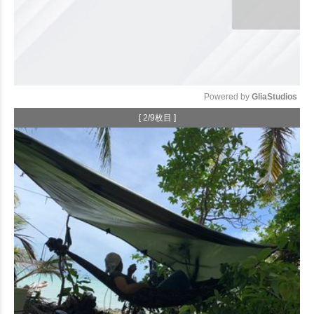
Powered by 
GliaStudios
[ 2/9枚目 ]
Mute