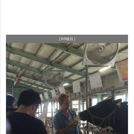
[ 6/9枚目 ]