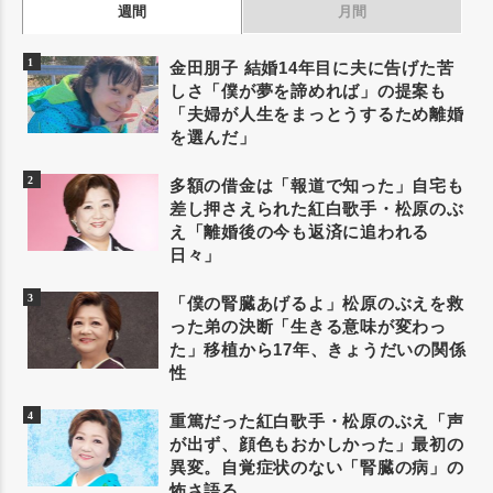
週間
月間
金田朋子 結婚14年目に夫に告げた苦
しさ「僕が夢を諦めれば」の提案も
「夫婦が人生をまっとうするため離婚
を選んだ」
多額の借金は「報道で知った」自宅も
差し押さえられた紅白歌手・松原のぶ
え「離婚後の今も返済に追われる
日々」
「僕の腎臓あげるよ」松原のぶえを救
った弟の決断「生きる意味が変わっ
た」移植から17年、きょうだいの関係
性
重篤だった紅白歌手・松原のぶえ「声
が出ず、顔色もおかしかった」最初の
異変。自覚症状のない「腎臓の病」の
怖さ語る