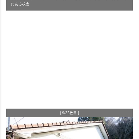
にある校舎
[ 9/22枚目 ]