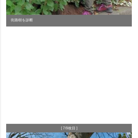
街路樹を診断
[ 7/9枚目 ]