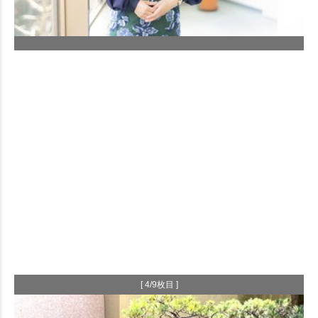
[ 4/9枚目 ]