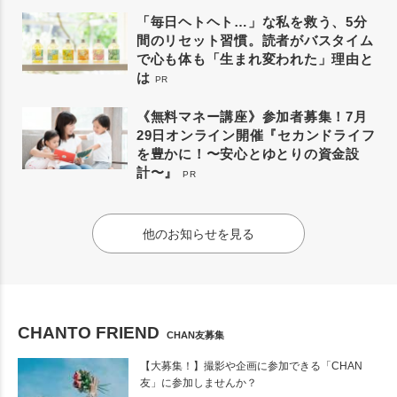
「毎日ヘトヘト…」な私を救う、5分
間のリセット習慣。読者がバスタイム
で心も体も「生まれ変われた」理由と
は
PR
《無料マネー講座》参加者募集！7月
29日オンライン開催『セカンドライフ
を豊かに！〜安心とゆとりの資金設
計〜』
PR
他のお知らせを見る
CHANTO FRIEND
CHAN友募集
【大募集！】撮影や企画に参加できる「CHAN
友」に参加しませんか？