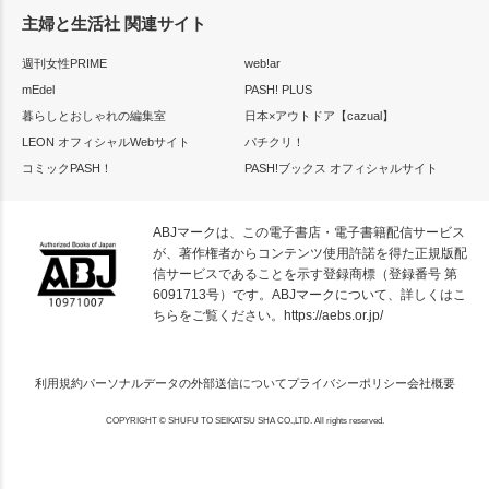
主婦と生活社 関連サイト
週刊女性PRIME
web!ar
mEdel
PASH! PLUS
暮らしとおしゃれの編集室
日本×アウトドア【cazual】
LEON オフィシャルWebサイト
パチクリ！
コミックPASH！
PASH!ブックス オフィシャルサイト
ABJマークは、この電子書店・電子書籍配信サービス
が、著作権者からコンテンツ使用許諾を得た正規版配
信サービスであることを示す登録商標（登録番号 第
6091713号）です。ABJマークについて、詳しくはこ
ちらをご覧ください。
https://aebs.or.jp/
利用規約
パーソナルデータの外部送信について
プライバシーポリシー
会社概要
COPYRIGHT © SHUFU TO SEIKATSU SHA CO.,LTD. All rights reserved.