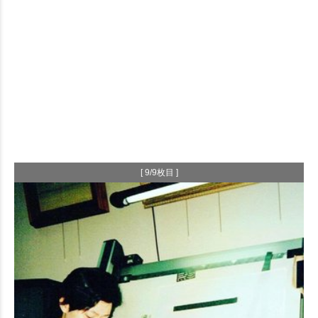
[ 9/9枚目 ]