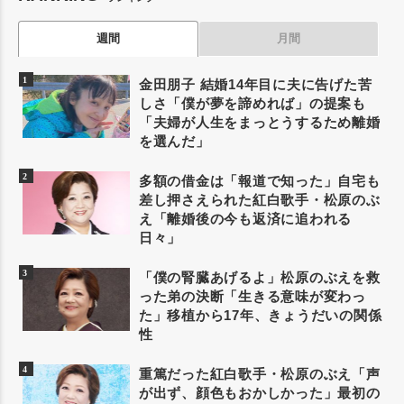
週間
月間
金田朋子 結婚14年目に夫に告げた苦
しさ「僕が夢を諦めれば」の提案も
「夫婦が人生をまっとうするため離婚
を選んだ」
多額の借金は「報道で知った」自宅も
差し押さえられた紅白歌手・松原のぶ
え「離婚後の今も返済に追われる
日々」
「僕の腎臓あげるよ」松原のぶえを救
った弟の決断「生きる意味が変わっ
た」移植から17年、きょうだいの関係
性
重篤だった紅白歌手・松原のぶえ「声
が出ず、顔色もおかしかった」最初の