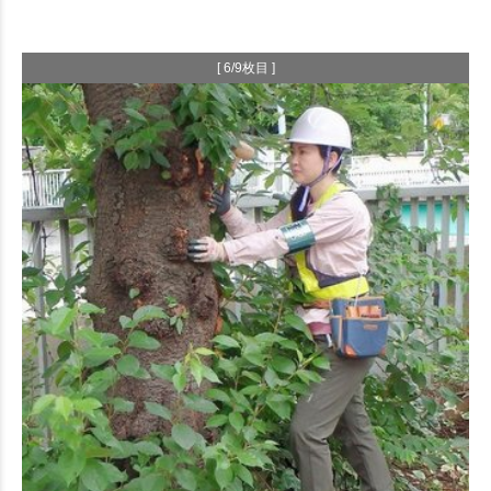
[ 6/9枚目 ]