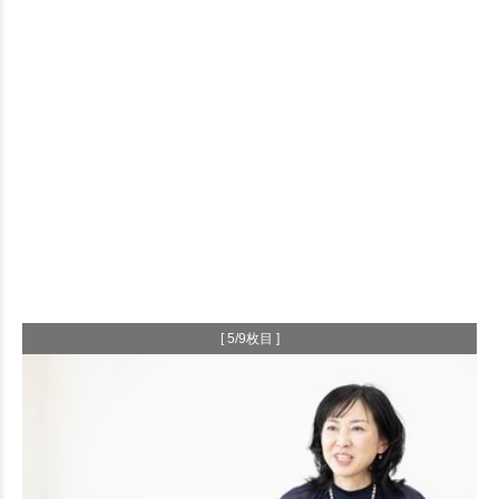
[ 5/9枚目 ]