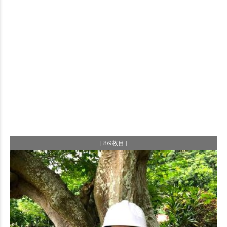
[ 8/9枚目 ]