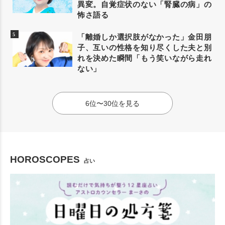
異変。自覚症状のない「腎臓の病」の
怖さ語る
「離婚しか選択肢がなかった」金田朋
子、互いの性格を知り尽くした夫と別
れを決めた瞬間「もう笑いながら走れ
ない」
6位〜30位を見る
HOROSCOPES
占い